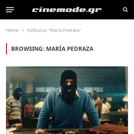
Home
Άρθρα με "María Pedraza"
»
BROWSING:
MARÍA PEDRAZA