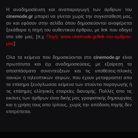
Η αναδημοσίευση και αναπαραγωγή των άρθρων του
cinemode.gr
μπορεί να γίνεται χωρίς την συγκατάθεση μας,
αν και εφόσον στην σελίδα όπου δημοσιεύονται αναφέρεται
ξεκάθαρα η πηγή του αυθεντικού άρθρου, με link που οδηγεί
στο site μας. [π.χ
Πηγή: www.cinemode.gr/link-του-αρθρου-
μας
]
Ολα τα κείμενα που δημοσιεύονται στο
cinemode.gr
είναι
πρωτότυπα και όχι αναδημοσιεύσεις, με εξαίρεση τα
αποσπάσματα συνεντεύξεων και τις υποθέσεις-πλοκές
ταινιών ή τηλεοπτικών σειρών, που έχουν μεταφραστεί απο
τα επίσημα ξενόγλωσσα κείμενα των στούντιο παραγωγής ή
τις επίσημες ελληνικές εταιρείες διανομής. Πολλές απο τις
εικόνες των άρθρων είναι δικής μας γραφιστικής δημιουργίας
και η χρήση τους απο τρίτους, χωρίς την απόδοση πηγής δεν
επιτρέπεται.