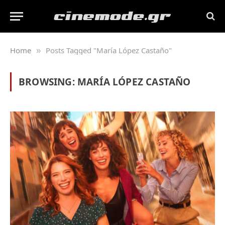
Home
Posts Tagged "María López Castaño"
»
BROWSING:
MARÍA LÓPEZ CASTAÑO