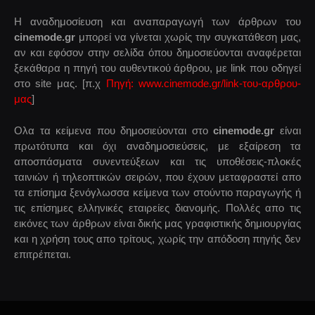
Η αναδημοσίευση και αναπαραγωγή των άρθρων του
cinemode.gr
μπορεί να γίνεται χωρίς την συγκατάθεση μας,
αν και εφόσον στην σελίδα όπου δημοσιεύονται αναφέρεται
ξεκάθαρα η πηγή του αυθεντικού άρθρου, με link που οδηγεί
στο site μας. [π.χ
Πηγή: www.cinemode.gr/link-του-αρθρου-
μας
]
Ολα τα κείμενα που δημοσιεύονται στο
cinemode.gr
είναι
πρωτότυπα και όχι αναδημοσιεύσεις, με εξαίρεση τα
αποσπάσματα συνεντεύξεων και τις υποθέσεις-πλοκές
ταινιών ή τηλεοπτικών σειρών, που έχουν μεταφραστεί απο
τα επίσημα ξενόγλωσσα κείμενα των στούντιο παραγωγής ή
τις επίσημες ελληνικές εταιρείες διανομής. Πολλές απο τις
εικόνες των άρθρων είναι δικής μας γραφιστικής δημιουργίας
και η χρήση τους απο τρίτους, χωρίς την απόδοση πηγής δεν
επιτρέπεται.