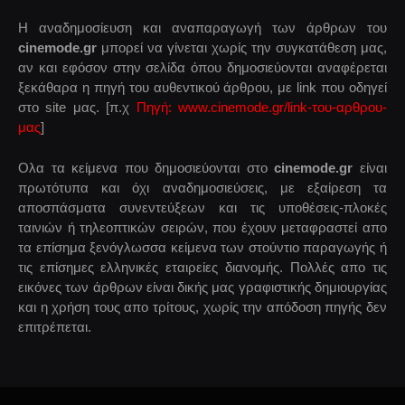
Η αναδημοσίευση και αναπαραγωγή των άρθρων του
cinemode.gr
μπορεί να γίνεται χωρίς την συγκατάθεση μας,
αν και εφόσον στην σελίδα όπου δημοσιεύονται αναφέρεται
ξεκάθαρα η πηγή του αυθεντικού άρθρου, με link που οδηγεί
στο site μας. [π.χ
Πηγή: www.cinemode.gr/link-του-αρθρου-
μας
]
Ολα τα κείμενα που δημοσιεύονται στο
cinemode.gr
είναι
πρωτότυπα και όχι αναδημοσιεύσεις, με εξαίρεση τα
αποσπάσματα συνεντεύξεων και τις υποθέσεις-πλοκές
ταινιών ή τηλεοπτικών σειρών, που έχουν μεταφραστεί απο
τα επίσημα ξενόγλωσσα κείμενα των στούντιο παραγωγής ή
τις επίσημες ελληνικές εταιρείες διανομής. Πολλές απο τις
εικόνες των άρθρων είναι δικής μας γραφιστικής δημιουργίας
και η χρήση τους απο τρίτους, χωρίς την απόδοση πηγής δεν
επιτρέπεται.