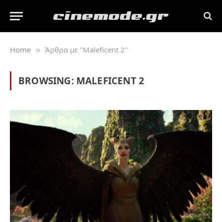
Home
Άρθρα με "Maleficent 2"
»
BROWSING:
MALEFICENT 2