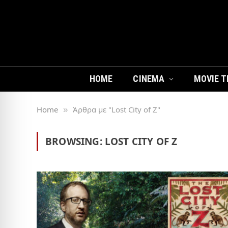
HOME
CINEMA
MOVIE T
Home
Άρθρα με "Lost City of Z"
»
BROWSING:
LOST CITY OF Z