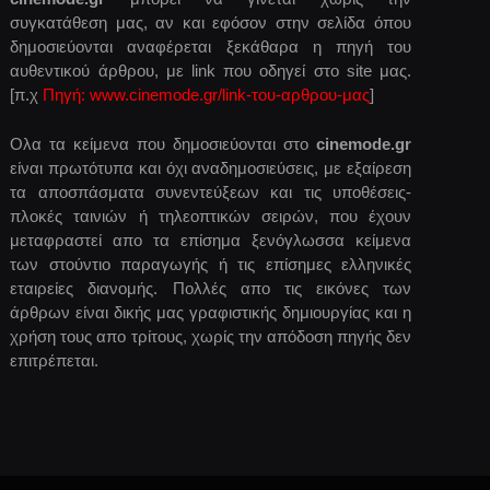
συγκατάθεση μας, αν και εφόσον στην σελίδα όπου
δημοσιεύονται αναφέρεται ξεκάθαρα η πηγή του
αυθεντικού άρθρου, με link που οδηγεί στο site μας.
[π.χ
Πηγή: www.cinemode.gr/link-του-αρθρου-μας
]
Ολα τα κείμενα που δημοσιεύονται στο
cinemode.gr
είναι πρωτότυπα και όχι αναδημοσιεύσεις, με εξαίρεση
τα αποσπάσματα συνεντεύξεων και τις υποθέσεις-
πλοκές ταινιών ή τηλεοπτικών σειρών, που έχουν
μεταφραστεί απο τα επίσημα ξενόγλωσσα κείμενα
των στούντιο παραγωγής ή τις επίσημες ελληνικές
εταιρείες διανομής. Πολλές απο τις εικόνες των
άρθρων είναι δικής μας γραφιστικής δημιουργίας και η
χρήση τους απο τρίτους, χωρίς την απόδοση πηγής δεν
επιτρέπεται.