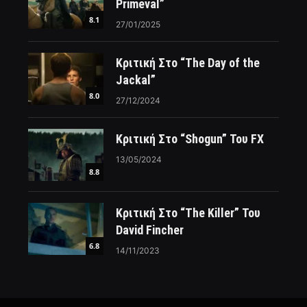
Primeval”
8.1
27/01/2025
Κριτική Στο “The Day of the
Jackal”
8.0
27/12/2024
Κριτική Στο “Shogun” Του FX
13/05/2024
8.8
Κριτική Στο “The Killer” Του
David Fincher
6.8
14/11/2023