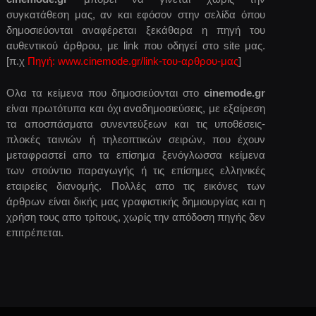
συγκατάθεση μας, αν και εφόσον στην σελίδα όπου
δημοσιεύονται αναφέρεται ξεκάθαρα η πηγή του
αυθεντικού άρθρου, με link που οδηγεί στο site μας.
[π.χ
Πηγή: www.cinemode.gr/link-του-αρθρου-μας
]
Ολα τα κείμενα που δημοσιεύονται στο
cinemode.gr
είναι πρωτότυπα και όχι αναδημοσιεύσεις, με εξαίρεση
τα αποσπάσματα συνεντεύξεων και τις υποθέσεις-
πλοκές ταινιών ή τηλεοπτικών σειρών, που έχουν
μεταφραστεί απο τα επίσημα ξενόγλωσσα κείμενα
των στούντιο παραγωγής ή τις επίσημες ελληνικές
εταιρείες διανομής. Πολλές απο τις εικόνες των
άρθρων είναι δικής μας γραφιστικής δημιουργίας και η
χρήση τους απο τρίτους, χωρίς την απόδοση πηγής δεν
επιτρέπεται.