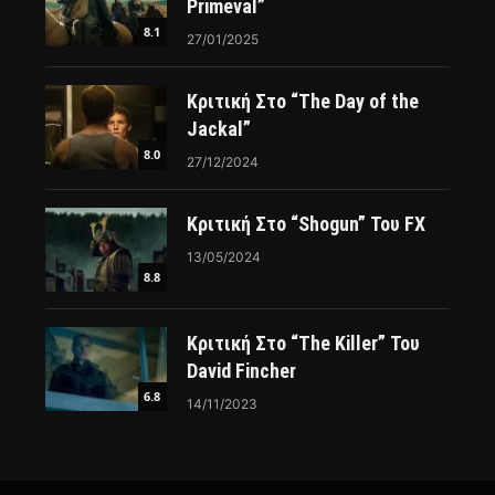
Primeval”
8.1
27/01/2025
Κριτική Στο “The Day of the
Jackal”
8.0
27/12/2024
Κριτική Στο “Shogun” Του FX
13/05/2024
8.8
Κριτική Στο “The Killer” Του
David Fincher
6.8
14/11/2023