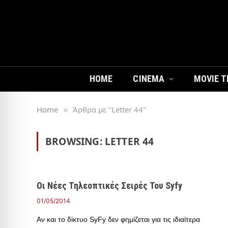
HOME
CINEMA
MOVIE T
Home
Άρθρα με "Letter 44"
»
BROWSING:
LETTER 44
Οι Νέες Τηλεοπτικές Σειρές Του Syfy
01/05/2014
Αν και το δίκτυο SyFy δεν φημίζεται για τις ιδιαίτερα