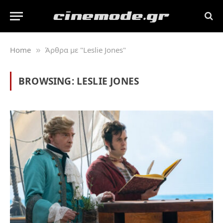
Home
Άρθρα με "Leslie Jones"
»
BROWSING:
LESLIE JONES