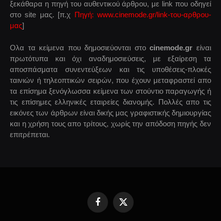
ξεκάθαρα η πηγή του αυθεντικού άρθρου, με link που οδηγεί
στο site μας. [π.χ
Πηγή: www.cinemode.gr/link-του-αρθρου-
μας
]
Ολα τα κείμενα που δημοσιεύονται στο
cinemode.gr
είναι
πρωτότυπα και όχι αναδημοσιεύσεις, με εξαίρεση τα
αποσπάσματα συνεντεύξεων και τις υποθέσεις-πλοκές
ταινιών ή τηλεοπτικών σειρών, που έχουν μεταφραστεί απο
τα επίσημα ξενόγλωσσα κείμενα των στούντιο παραγωγής ή
τις επίσημες ελληνικές εταιρείες διανομής. Πολλές απο τις
εικόνες των άρθρων είναι δικής μας γραφιστικής δημιουργίας
και η χρήση τους απο τρίτους, χωρίς την απόδοση πηγής δεν
επιτρέπεται.
Facebook
X
(Twitter)