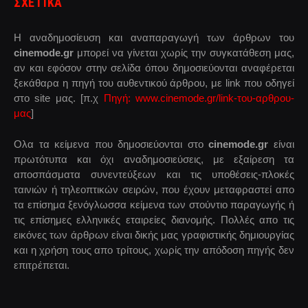
ΣΧΕΤΙΚΑ
Η αναδημοσίευση και αναπαραγωγή των άρθρων του
cinemode.gr
μπορεί να γίνεται χωρίς την συγκατάθεση μας,
αν και εφόσον στην σελίδα όπου δημοσιεύονται αναφέρεται
ξεκάθαρα η πηγή του αυθεντικού άρθρου, με link που οδηγεί
στο site μας. [π.χ
Πηγή: www.cinemode.gr/link-του-αρθρου-
μας
]
Ολα τα κείμενα που δημοσιεύονται στο
cinemode.gr
είναι
πρωτότυπα και όχι αναδημοσιεύσεις, με εξαίρεση τα
αποσπάσματα συνεντεύξεων και τις υποθέσεις-πλοκές
ταινιών ή τηλεοπτικών σειρών, που έχουν μεταφραστεί απο
τα επίσημα ξενόγλωσσα κείμενα των στούντιο παραγωγής ή
τις επίσημες ελληνικές εταιρείες διανομής. Πολλές απο τις
εικόνες των άρθρων είναι δικής μας γραφιστικής δημιουργίας
και η χρήση τους απο τρίτους, χωρίς την απόδοση πηγής δεν
επιτρέπεται.