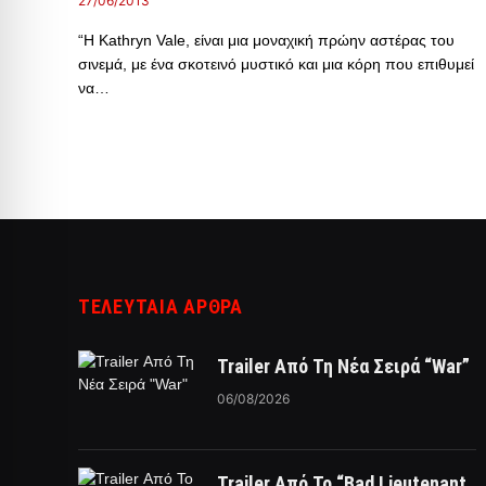
27/06/2013
“Η Kathryn Vale, είναι μια μοναχική πρώην αστέρας του
σινεμά, με ένα σκοτεινό μυστικό και μια κόρη που επιθυμεί
να…
ΤΕΛΕΥΤΑΙΑ ΑΡΘΡΑ
Trailer Από Τη Νέα Σειρά “War”
06/08/2026
Trailer Από Το “Bad Lieutenant