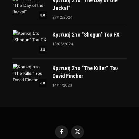
Κριτική Στο “The Day of the
Jackal”
8.0
27/12/2024
Κριτική Στο “Shogun” Του FX
13/05/2024
8.8
Κριτική Στο “The Killer” Του
David Fincher
6.8
14/11/2023
Facebook
X