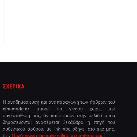
ΣΧΕΤΙΚΑ
Η αναδημοσίευση και αναπαραγωγή των άρθρων του
cinemode.gr
μπορεί να γίνεται χωρίς την
συγκατάθεση μας, αν και εφόσον στην σελίδα όπου
δημοσιεύονται αναφέρεται ξεκάθαρα η πηγή του
αυθεντικού άρθρου, με link που οδηγεί στο site μας.
[π.χ
Πηγή: www.cinemode.gr/link-του-αρθρου-μας
]