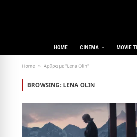
HOME
CINEMA
MOVIE T
Home
Άρθρα με "Lena Olin"
»
BROWSING:
LENA OLIN