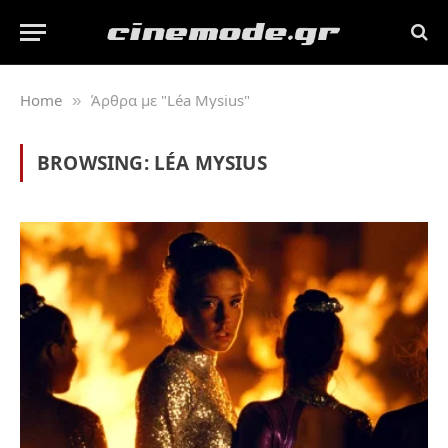
Home
Άρθρα με "Léa Mysius"
»
BROWSING:
LÉA MYSIUS