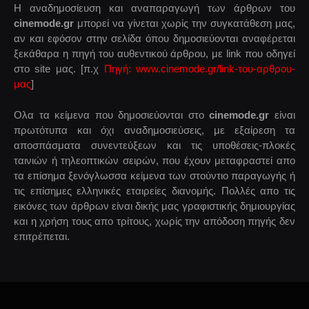
Η αναδημοσίευση και αναπαραγωγή των άρθρων του
cinemode.gr
μπορεί να γίνεται χωρίς την συγκατάθεση μας,
αν και εφόσον στην σελίδα όπου δημοσιεύονται αναφέρεται
ξεκάθαρα η πηγή του αυθεντικού άρθρου, με link που οδηγεί
στο site μας. [π.χ
Πηγή: www.cinemode.gr/link-του-αρθρου-
μας
]
Ολα τα κείμενα που δημοσιεύονται στο
cinemode.gr
είναι
πρωτότυπα και όχι αναδημοσιεύσεις, με εξαίρεση τα
αποσπάσματα συνεντεύξεων και τις υποθέσεις-πλοκές
ταινιών ή τηλεοπτικών σειρών, που έχουν μεταφραστεί απο
τα επίσημα ξενόγλωσσα κείμενα των στούντιο παραγωγής ή
τις επίσημες ελληνικές εταιρείες διανομής. Πολλές απο τις
εικόνες των άρθρων είναι δικής μας γραφιστικής δημιουργίας
και η χρήση τους απο τρίτους, χωρίς την απόδοση πηγής δεν
επιτρέπεται.