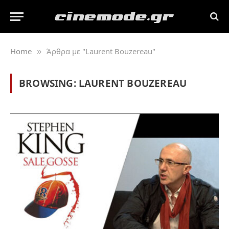
Home
Άρθρα με "Laurent Bouzereau"
»
BROWSING:
LAURENT BOUZEREAU