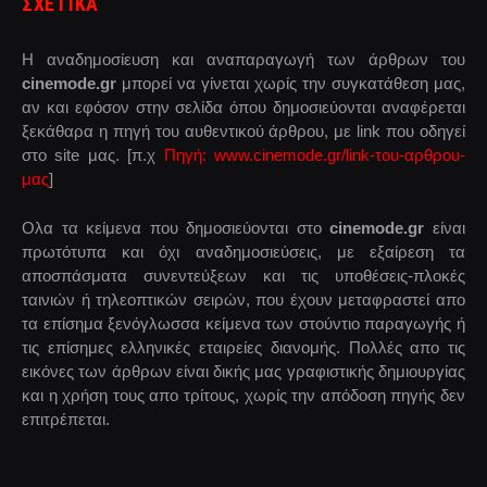
ΣΧΕΤΙΚΑ
Η αναδημοσίευση και αναπαραγωγή των άρθρων του
cinemode.gr
μπορεί να γίνεται χωρίς την συγκατάθεση μας,
αν και εφόσον στην σελίδα όπου δημοσιεύονται αναφέρεται
ξεκάθαρα η πηγή του αυθεντικού άρθρου, με link που οδηγεί
στο site μας. [π.χ
Πηγή: www.cinemode.gr/link-του-αρθρου-
μας
]
Ολα τα κείμενα που δημοσιεύονται στο
cinemode.gr
είναι
πρωτότυπα και όχι αναδημοσιεύσεις, με εξαίρεση τα
αποσπάσματα συνεντεύξεων και τις υποθέσεις-πλοκές
ταινιών ή τηλεοπτικών σειρών, που έχουν μεταφραστεί απο
τα επίσημα ξενόγλωσσα κείμενα των στούντιο παραγωγής ή
τις επίσημες ελληνικές εταιρείες διανομής. Πολλές απο τις
εικόνες των άρθρων είναι δικής μας γραφιστικής δημιουργίας
και η χρήση τους απο τρίτους, χωρίς την απόδοση πηγής δεν
επιτρέπεται.