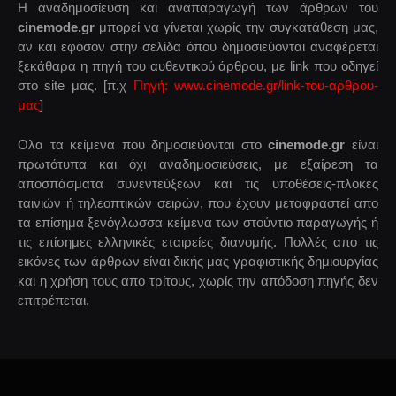
Η αναδημοσίευση και αναπαραγωγή των άρθρων του
cinemode.gr
μπορεί να γίνεται χωρίς την συγκατάθεση μας,
αν και εφόσον στην σελίδα όπου δημοσιεύονται αναφέρεται
ξεκάθαρα η πηγή του αυθεντικού άρθρου, με link που οδηγεί
στο site μας. [π.χ
Πηγή: www.cinemode.gr/link-του-αρθρου-
μας
]
Ολα τα κείμενα που δημοσιεύονται στο
cinemode.gr
είναι
πρωτότυπα και όχι αναδημοσιεύσεις, με εξαίρεση τα
αποσπάσματα συνεντεύξεων και τις υποθέσεις-πλοκές
ταινιών ή τηλεοπτικών σειρών, που έχουν μεταφραστεί απο
τα επίσημα ξενόγλωσσα κείμενα των στούντιο παραγωγής ή
τις επίσημες ελληνικές εταιρείες διανομής. Πολλές απο τις
εικόνες των άρθρων είναι δικής μας γραφιστικής δημιουργίας
και η χρήση τους απο τρίτους, χωρίς την απόδοση πηγής δεν
επιτρέπεται.