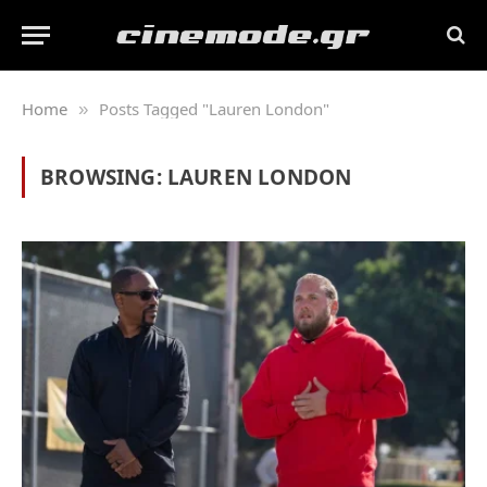
Home
Posts Tagged "Lauren London"
»
BROWSING:
LAUREN LONDON