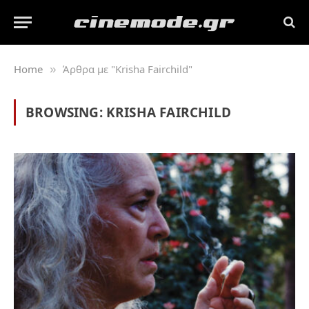
Home
Άρθρα με "Krisha Fairchild"
»
BROWSING:
KRISHA FAIRCHILD