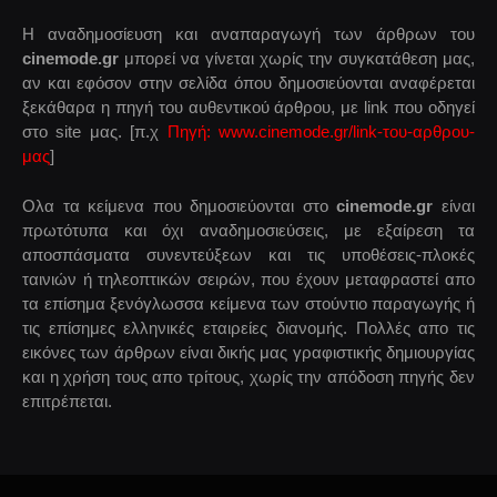
Η αναδημοσίευση και αναπαραγωγή των άρθρων του
cinemode.gr
μπορεί να γίνεται χωρίς την συγκατάθεση μας,
αν και εφόσον στην σελίδα όπου δημοσιεύονται αναφέρεται
ξεκάθαρα η πηγή του αυθεντικού άρθρου, με link που οδηγεί
στο site μας. [π.χ
Πηγή: www.cinemode.gr/link-του-αρθρου-
μας
]
Ολα τα κείμενα που δημοσιεύονται στο
cinemode.gr
είναι
πρωτότυπα και όχι αναδημοσιεύσεις, με εξαίρεση τα
αποσπάσματα συνεντεύξεων και τις υποθέσεις-πλοκές
ταινιών ή τηλεοπτικών σειρών, που έχουν μεταφραστεί απο
τα επίσημα ξενόγλωσσα κείμενα των στούντιο παραγωγής ή
τις επίσημες ελληνικές εταιρείες διανομής. Πολλές απο τις
εικόνες των άρθρων είναι δικής μας γραφιστικής δημιουργίας
και η χρήση τους απο τρίτους, χωρίς την απόδοση πηγής δεν
επιτρέπεται.