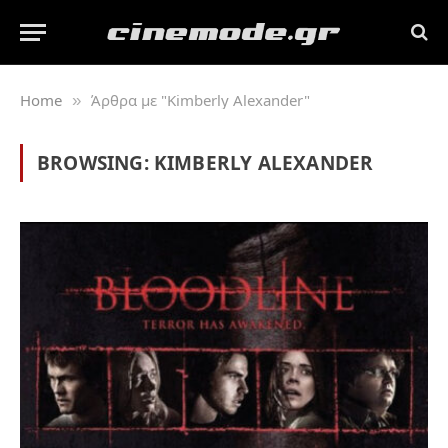
Home
Άρθρα με "Kimberly Alexander"
»
BROWSING:
KIMBERLY ALEXANDER