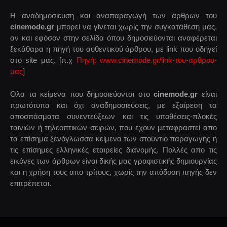
Η αναδημοσίευση και αναπαραγωγή των άρθρων του
cinemode.gr
μπορεί να γίνεται χωρίς την συγκατάθεση μας,
αν και εφόσον στην σελίδα όπου δημοσιεύονται αναφέρεται
ξεκάθαρα η πηγή του αυθεντικού άρθρου, με link που οδηγεί
στο site μας. [π.χ
Πηγή: www.cinemode.gr/link-του-αρθρου-
μας
]
Ολα τα κείμενα που δημοσιεύονται στο
cinemode.gr
είναι
πρωτότυπα και όχι αναδημοσιεύσεις, με εξαίρεση τα
αποσπάσματα συνεντεύξεων και τις υποθέσεις-πλοκές
ταινιών ή τηλεοπτικών σειρών, που έχουν μεταφραστεί απο
τα επίσημα ξενόγλωσσα κείμενα των στούντιο παραγωγής ή
τις επίσημες ελληνικές εταιρείες διανομής. Πολλές απο τις
εικόνες των άρθρων είναι δικής μας γραφιστικής δημιουργίας
και η χρήση τους απο τρίτους, χωρίς την απόδοση πηγής δεν
επιτρέπεται.