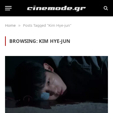
Home
Posts Tagged "Kim Hye-jun"
»
BROWSING:
KIM HYE-JUN