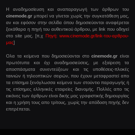
Η αναδημοσίευση και αναπαραγωγή των άρθρων του
cinemode.gr
μπορεί να γίνεται χωρίς την συγκατάθεση μας,
αν και εφόσον στην σελίδα όπου δημοσιεύονται αναφέρεται
ξεκάθαρα η πηγή του αυθεντικού άρθρου, με link που οδηγεί
στο site μας. [π.χ
Πηγή: www.cinemode.gr/link-του-αρθρου-
μας
]
Ολα τα κείμενα που δημοσιεύονται στο
cinemode.gr
είναι
πρωτότυπα και όχι αναδημοσιεύσεις, με εξαίρεση τα
αποσπάσματα συνεντεύξεων και τις υποθέσεις-πλοκές
ταινιών ή τηλεοπτικών σειρών, που έχουν μεταφραστεί απο
τα επίσημα ξενόγλωσσα κείμενα των στούντιο παραγωγής ή
τις επίσημες ελληνικές εταιρείες διανομής. Πολλές απο τις
εικόνες των άρθρων είναι δικής μας γραφιστικής δημιουργίας
και η χρήση τους απο τρίτους, χωρίς την απόδοση πηγής δεν
επιτρέπεται.