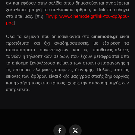
αν και εφόσον στην σελίδα όπου δημοσιεύονται αναφέρεται
ξεκάθαρα η πηγή του αυθεντικού άρθρου, με link που οδηγεί
στο site μας. [π.χ
Πηγή: www.cinemode.gr/link-του-αρθρου-
μας
]
Ολα τα κείμενα που δημοσιεύονται στο
cinemode.gr
είναι
πρωτότυπα και όχι αναδημοσιεύσεις, με εξαίρεση τα
αποσπάσματα συνεντεύξεων και τις υποθέσεις-πλοκές
ταινιών ή τηλεοπτικών σειρών, που έχουν μεταφραστεί απο
τα επίσημα ξενόγλωσσα κείμενα των στούντιο παραγωγής ή
τις επίσημες ελληνικές εταιρείες διανομής. Πολλές απο τις
εικόνες των άρθρων είναι δικής μας γραφιστικής δημιουργίας
και η χρήση τους απο τρίτους, χωρίς την απόδοση πηγής δεν
επιτρέπεται.
Facebook
X