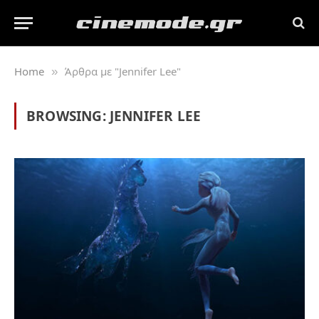
Home
Άρθρα με "Jennifer Lee"
»
BROWSING:
JENNIFER LEE