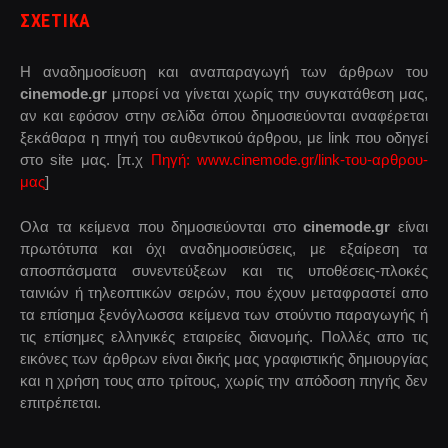
ΣΧΕΤΙΚΑ
Η αναδημοσίευση και αναπαραγωγή των άρθρων του
cinemode.gr
μπορεί να γίνεται χωρίς την συγκατάθεση μας,
αν και εφόσον στην σελίδα όπου δημοσιεύονται αναφέρεται
ξεκάθαρα η πηγή του αυθεντικού άρθρου, με link που οδηγεί
στο site μας. [π.χ
Πηγή: www.cinemode.gr/link-του-αρθρου-
μας
]
Ολα τα κείμενα που δημοσιεύονται στο
cinemode.gr
είναι
πρωτότυπα και όχι αναδημοσιεύσεις, με εξαίρεση τα
αποσπάσματα συνεντεύξεων και τις υποθέσεις-πλοκές
ταινιών ή τηλεοπτικών σειρών, που έχουν μεταφραστεί απο
τα επίσημα ξενόγλωσσα κείμενα των στούντιο παραγωγής ή
τις επίσημες ελληνικές εταιρείες διανομής. Πολλές απο τις
εικόνες των άρθρων είναι δικής μας γραφιστικής δημιουργίας
και η χρήση τους απο τρίτους, χωρίς την απόδοση πηγής δεν
επιτρέπεται.