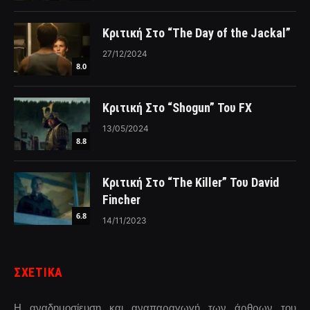
Κριτική Στο “The Day of the Jackal”
27/12/2024
8.0
Κριτική Στο “Shogun” Του FX
13/05/2024
8.8
Κριτική Στο “The Killer” Του David
Fincher
6.8
14/11/2023
ΣΧΕΤΙΚΑ
Η αναδημοσίευση και αναπαραγωγή των άρθρων του