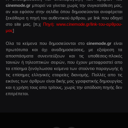
cinemode.gr
μπορεί να γίνεται χωρίς την συγκατάθεση μας,
αν και εφόσον στην σελίδα όπου δημοσιεύονται αναφέρεται
ξεκάθαρα η πηγή του αυθεντικού άρθρου, με link που οδηγεί
στο site μας. [π.χ
Πηγή: www.cinemode.gr/link-του-αρθρου-
μας
]
Ολα τα κείμενα που δημοσιεύονται στο
cinemode.gr
είναι
πρωτότυπα και όχι αναδημοσιεύσεις, με εξαίρεση τα
αποσπάσματα συνεντεύξεων και τις υποθέσεις-πλοκές
ταινιών ή τηλεοπτικών σειρών, που έχουν μεταφραστεί απο
τα επίσημα ξενόγλωσσα κείμενα των στούντιο παραγωγής ή
τις επίσημες ελληνικές εταιρείες διανομής. Πολλές απο τις
εικόνες των άρθρων είναι δικής μας γραφιστικής δημιουργίας
και η χρήση τους απο τρίτους, χωρίς την απόδοση πηγής δεν
επιτρέπεται.