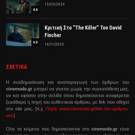
13/05/2024
8.8
Κριτική Στο “The Killer” Του David
Fincher
6.8
14/11/2023
ΣΧΕΤΙΚΑ
Η αναδημοσίευση και αναπαραγωγή των άρθρων του
cinemode.gr
μπορεί να γίνεται χωρίς την συγκατάθεση μας,
αν και εφόσον στην σελίδα όπου δημοσιεύονται αναφέρεται
ξεκάθαρα η πηγή του αυθεντικού άρθρου, με link που οδηγεί
στο site μας. [π.χ
Πηγή: www.cinemode.gr/link-του-αρθρου-
μας
]
Ολα τα κείμενα που δημοσιεύονται στο
cinemode.gr
είναι