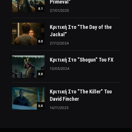
Primeval”
8.1
27/01/2025
Κριτική Στο “The Day of the
Jackal”
8.0
27/12/2024
Κριτική Στο “Shogun” Του FX
13/05/2024
8.8
Κριτική Στο “The Killer” Του
David Fincher
6.8
14/11/2023