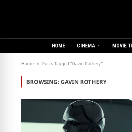
HOME
CINEMA
MOVIE T
Home
Posts Tagged "Gavin Rothery"
»
BROWSING:
GAVIN ROTHERY