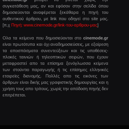
συγκατάθεση μας, αν και εφόσον στην σελίδα όπου
δημοσιεύονται αναφέρεται ξεκάθαρα η πηγή του
αυθεντικού άρθρου, με link που οδηγεί στο site μας.
[π.χ
Πηγή: www.cinemode.gr/link-του-αρθρου-μας
]
Ολα τα κείμενα που δημοσιεύονται στο
cinemode.gr
είναι πρωτότυπα και όχι αναδημοσιεύσεις, με εξαίρεση
τα αποσπάσματα συνεντεύξεων και τις υποθέσεις-
πλοκές ταινιών ή τηλεοπτικών σειρών, που έχουν
μεταφραστεί απο τα επίσημα ξενόγλωσσα κείμενα
των στούντιο παραγωγής ή τις επίσημες ελληνικές
εταιρείες διανομής. Πολλές απο τις εικόνες των
άρθρων είναι δικής μας γραφιστικής δημιουργίας και η
χρήση τους απο τρίτους, χωρίς την απόδοση πηγής δεν
επιτρέπεται.