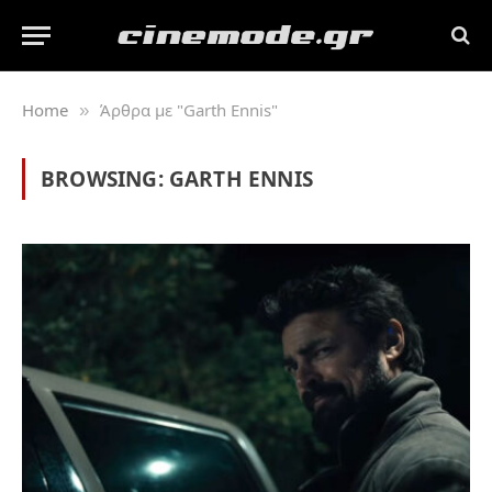
Home
Άρθρα με "Garth Ennis"
»
BROWSING:
GARTH ENNIS