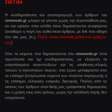
ΣΧΕΤΙΚΑ
Η αναδημοσίευση και αναπαραγωγή των άρθρων του
cinemode.gr
μπορεί να γίνεται χωρίς την συγκατάθεση μας,
αν και εφόσον στην σελίδα όπου δημοσιεύονται αναφέρεται
ξεκάθαρα η πηγή του αυθεντικού άρθρου, με link που οδηγεί
στο site μας. [π.χ
Πηγή: www.cinemode.gr/link-του-αρθρου-
μας
]
Ολα τα κείμενα που δημοσιεύονται στο
cinemode.gr
είναι
πρωτότυπα και όχι αναδημοσιεύσεις, με εξαίρεση τα
αποσπάσματα συνεντεύξεων και τις υποθέσεις-πλοκές
ταινιών ή τηλεοπτικών σειρών, που έχουν μεταφραστεί απο
τα επίσημα ξενόγλωσσα κείμενα των στούντιο παραγωγής ή
τις επίσημες ελληνικές εταιρείες διανομής. Πολλές απο τις
εικόνες των άρθρων είναι δικής μας γραφιστικής δημιουργίας
και η χρήση τους απο τρίτους, χωρίς την απόδοση πηγής δεν
επιτρέπεται.