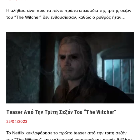
Η αλήθεια είναι πως τα πέντε πρώτα επεισόδια της τρίτης σεζόν
του “The Witcher” δεν ενθουσίασαν, καθώς ο ρυθμός ήταν…
Teaser Από Την Τρίτη Σεζόν Του “The Witcher”
25/04/2023
Το Netflix κυκλοφόρησε το πρώτο teaser από την τριτη σεζόν
του “The Witcher”, την τηλεοπτική μεταφορά της σειράς βιβλίων