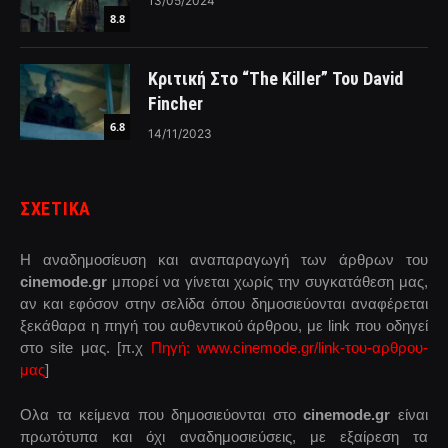
13/05/2024
8.8
Κριτική Στο “The Killer” Του David
Fincher
6.8
14/11/2023
ΣΧΕΤΙΚΑ
Η αναδημοσίευση και αναπαραγωγή των άρθρων του
cinemode.gr
μπορεί να γίνεται χωρίς την συγκατάθεση μας,
αν και εφόσον στην σελίδα όπου δημοσιεύονται αναφέρεται
ξεκάθαρα η πηγή του αυθεντικού άρθρου, με link που οδηγεί
στο site μας. [π.χ
Πηγή: www.cinemode.gr/link-του-αρθρου-
μας
]
Ολα τα κείμενα που δημοσιεύονται στο
cinemode.gr
είναι
πρωτότυπα και όχι αναδημοσιεύσεις, με εξαίρεση τα