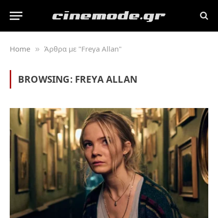
Home
Άρθρα με "Freya Allan"
»
BROWSING:
FREYA ALLAN