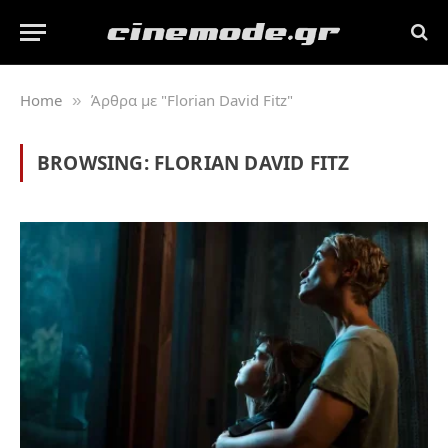
Home
Άρθρα με "Florian David Fitz"
»
BROWSING:
FLORIAN DAVID FITZ