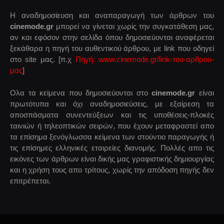
Η αναδημοσίευση και αναπαραγωγή των άρθρων του
cinemode.gr
μπορεί να γίνεται χωρίς την συγκατάθεση μας,
αν και εφόσον στην σελίδα όπου δημοσιεύονται αναφέρεται
ξεκάθαρα η πηγή του αυθεντικού άρθρου, με link που οδηγεί
στο site μας. [π.χ
Πηγή: www.cinemode.gr/link-του-αρθρου-
μας
]
Ολα τα κείμενα που δημοσιεύονται στο
cinemode.gr
είναι
πρωτότυπα και όχι αναδημοσιεύσεις, με εξαίρεση τα
αποσπάσματα συνεντεύξεων και τις υποθέσεις-πλοκές
ταινιών ή τηλεοπτικών σειρών, που έχουν μεταφραστεί απο
τα επίσημα ξενόγλωσσα κείμενα των στούντιο παραγωγής ή
τις επίσημες ελληνικές εταιρείες διανομής. Πολλές απο τις
εικόνες των άρθρων είναι δικής μας γραφιστικής δημιουργίας
και η χρήση τους απο τρίτους, χωρίς την απόδοση πηγής δεν
επιτρέπεται.