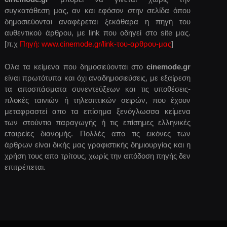
συγκατάθεση μας, αν και εφόσον στην σελίδα όπου
δημοσιεύονται αναφέρεται ξεκάθαρα η πηγή του
αυθεντικού άρθρου, με link που οδηγεί στο site μας.
[π.χ
Πηγή: www.cinemode.gr/link-του-αρθρου-μας
]
Ολα τα κείμενα που δημοσιεύονται στο
cinemode.gr
είναι πρωτότυπα και όχι αναδημοσιεύσεις, με εξαίρεση
τα αποσπάσματα συνεντεύξεων και τις υποθέσεις-
πλοκές ταινιών ή τηλεοπτικών σειρών, που έχουν
μεταφραστεί απο τα επίσημα ξενόγλωσσα κείμενα
των στούντιο παραγωγής ή τις επίσημες ελληνικές
εταιρείες διανομής. Πολλές απο τις εικόνες των
άρθρων είναι δικής μας γραφιστικής δημιουργίας και η
χρήση τους απο τρίτους, χωρίς την απόδοση πηγής δεν
επιτρέπεται.