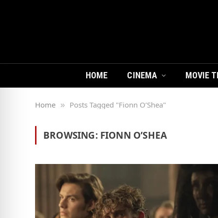
HOME
CINEMA
MOVIE T
Home
Posts Tagged "Fionn O’Shea"
»
BROWSING:
FIONN O’SHEA