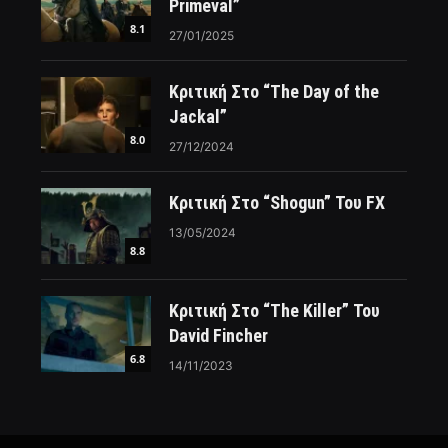
Primeval”
8.1
27/01/2025
Κριτική Στο “The Day of the
Jackal”
8.0
27/12/2024
Κριτική Στο “Shogun” Του FX
13/05/2024
8.8
Κριτική Στο “The Killer” Του
David Fincher
6.8
14/11/2023