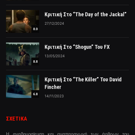
Κριτική Στο “The Day of the Jackal”
27/12/2024
8.0
Κριτική Στο “Shogun” Του FX
13/05/2024
8.8
Κριτική Στο “The Killer” Του David
Fincher
6.8
14/11/2023
ΣΧΕΤΙΚΑ
Η αναδημοσίευση και αναπαραγωγή των άρθρων του