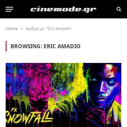
Home
Άρθρα με "Eric Amadio"
»
BROWSING:
ERIC AMADIO