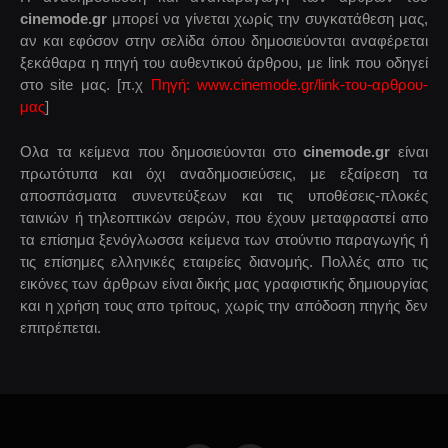
cinemode.gr
μπορεί να γίνεται χωρίς την συγκατάθεση μας,
αν και εφόσον στην σελίδα όπου δημοσιεύονται αναφέρεται
ξεκάθαρα η πηγή του αυθεντικού άρθρου, με link που οδηγεί
στο site μας. [π.χ
Πηγή: www.cinemode.gr/link-του-αρθρου-
μας
]
Ολα τα κείμενα που δημοσιεύονται στο
cinemode.gr
είναι
πρωτότυπα και όχι αναδημοσιεύσεις, με εξαίρεση τα
αποσπάσματα συνεντεύξεων και τις υποθέσεις-πλοκές
ταινιών ή τηλεοπτικών σειρών, που έχουν μεταφραστεί απο
τα επίσημα ξενόγλωσσα κείμενα των στούντιο παραγωγής ή
τις επίσημες ελληνικές εταιρείες διανομής. Πολλές απο τις
εικόνες των άρθρων είναι δικής μας γραφιστικής δημιουργίας
και η χρήση τους απο τρίτους, χωρίς την απόδοση πηγής δεν
επιτρέπεται.