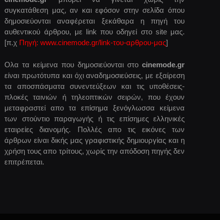
συγκατάθεση μας, αν και εφόσον στην σελίδα όπου
δημοσιεύονται αναφέρεται ξεκάθαρα η πηγή του
αυθεντικού άρθρου, με link που οδηγεί στο site μας.
[π.χ
Πηγή: www.cinemode.gr/link-του-αρθρου-μας
]
Ολα τα κείμενα που δημοσιεύονται στο
cinemode.gr
είναι πρωτότυπα και όχι αναδημοσιεύσεις, με εξαίρεση
τα αποσπάσματα συνεντεύξεων και τις υποθέσεις-
πλοκές ταινιών ή τηλεοπτικών σειρών, που έχουν
μεταφραστεί απο τα επίσημα ξενόγλωσσα κείμενα
των στούντιο παραγωγής ή τις επίσημες ελληνικές
εταιρείες διανομής. Πολλές απο τις εικόνες των
άρθρων είναι δικής μας γραφιστικής δημιουργίας και η
χρήση τους απο τρίτους, χωρίς την απόδοση πηγής δεν
επιτρέπεται.