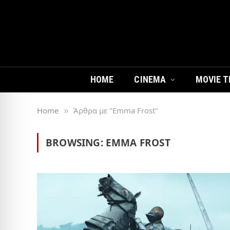
HOME
CINEMA
MOVIE T
Home
Άρθρα με "Emma Frost"
»
BROWSING:
EMMA FROST