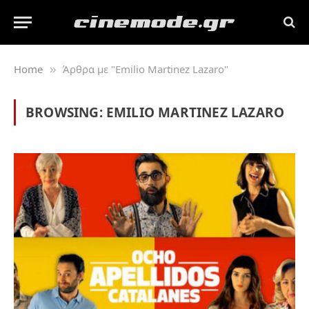
Home
Άρθρα με "Emilio Martinez Lazaro"
»
BROWSING:
EMILIO MARTINEZ LAZARO