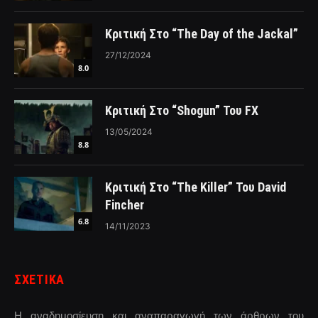
Κριτική Στο “The Day of the Jackal”
27/12/2024
8.0
Κριτική Στο “Shogun” Του FX
13/05/2024
8.8
Κριτική Στο “The Killer” Του David
Fincher
6.8
14/11/2023
ΣΧΕΤΙΚΑ
Η αναδημοσίευση και αναπαραγωγή των άρθρων του