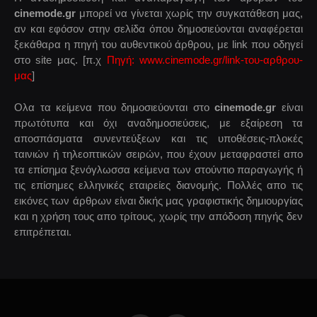
cinemode.gr
μπορεί να γίνεται χωρίς την συγκατάθεση μας,
αν και εφόσον στην σελίδα όπου δημοσιεύονται αναφέρεται
ξεκάθαρα η πηγή του αυθεντικού άρθρου, με link που οδηγεί
στο site μας. [π.χ
Πηγή: www.cinemode.gr/link-του-αρθρου-
μας
]
Ολα τα κείμενα που δημοσιεύονται στο
cinemode.gr
είναι
πρωτότυπα και όχι αναδημοσιεύσεις, με εξαίρεση τα
αποσπάσματα συνεντεύξεων και τις υποθέσεις-πλοκές
ταινιών ή τηλεοπτικών σειρών, που έχουν μεταφραστεί απο
τα επίσημα ξενόγλωσσα κείμενα των στούντιο παραγωγής ή
τις επίσημες ελληνικές εταιρείες διανομής. Πολλές απο τις
εικόνες των άρθρων είναι δικής μας γραφιστικής δημιουργίας
και η χρήση τους απο τρίτους, χωρίς την απόδοση πηγής δεν
επιτρέπεται.