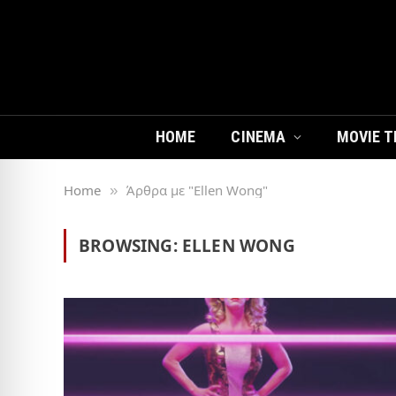
HOME
CINEMA
MOVIE T
Home
Άρθρα με "Ellen Wong"
»
BROWSING:
ELLEN WONG