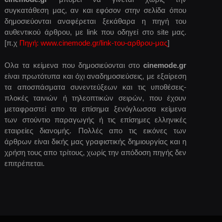
συγκατάθεση μας, αν και εφόσον στην σελίδα όπου
δημοσιεύονται αναφέρεται ξεκάθαρα η πηγή του
αυθεντικού άρθρου, με link που οδηγεί στο site μας.
[π.χ
Πηγή: www.cinemode.gr/link-του-αρθρου-μας
]
Ολα τα κείμενα που δημοσιεύονται στο
cinemode.gr
είναι πρωτότυπα και όχι αναδημοσιεύσεις, με εξαίρεση
τα αποσπάσματα συνεντεύξεων και τις υποθέσεις-
πλοκές ταινιών ή τηλεοπτικών σειρών, που έχουν
μεταφραστεί απο τα επίσημα ξενόγλωσσα κείμενα
των στούντιο παραγωγής ή τις επίσημες ελληνικές
εταιρείες διανομής. Πολλές απο τις εικόνες των
άρθρων είναι δικής μας γραφιστικής δημιουργίας και η
χρήση τους απο τρίτους, χωρίς την απόδοση πηγής δεν
επιτρέπεται.