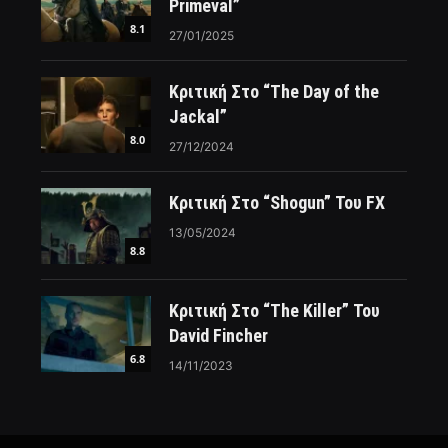
Primeval”
8.1
27/01/2025
Κριτική Στο “The Day of the
Jackal”
8.0
27/12/2024
Κριτική Στο “Shogun” Του FX
13/05/2024
8.8
Κριτική Στο “The Killer” Του
David Fincher
6.8
14/11/2023