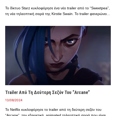
Το δίκτυο Starz κυκλοφόρησε ένα νέο trailer από το “Sweetpea”,
τη νέα τηλεοπτική σειρά της Kirstie Swain. Το trailer φανερώνει…
Trailer Από Τη Δεύτερη Σεζόν Του “Arcane”
13/08/2024
Το Νetflix κυκλοφόρησε το trailer από τη δεύτερη σεζόν του
“Arcane”, την εξαιρετική, animated τηλεοπτική σειρά που είναι