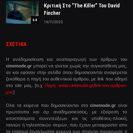
Κριτική Στο “The Killer” Του David
Fincher
6.8
14/11/2023
ΣΧΕΤΙΚΑ
Η αναδημοσίευση και αναπαραγωγή των άρθρων του
cinemode.gr
μπορεί να γίνεται χωρίς την συγκατάθεση μας,
αν και εφόσον στην σελίδα όπου δημοσιεύονται αναφέρεται
ξεκάθαρα η πηγή του αυθεντικού άρθρου, με link που οδηγεί
στο site μας. [π.χ
Πηγή: www.cinemode.gr/link-του-αρθρου-
μας
]
Ολα τα κείμενα που δημοσιεύονται στο
cinemode.gr
είναι
πρωτότυπα και όχι αναδημοσιεύσεις, με εξαίρεση τα
αποσπάσματα συνεντεύξεων και τις υποθέσεις-πλοκές
ταινιών ή τηλεοπτικών σειρών, που έχουν μεταφραστεί απο
τα επίσημα ξενόγλωσσα κείμενα των στούντιο παραγωγής ή