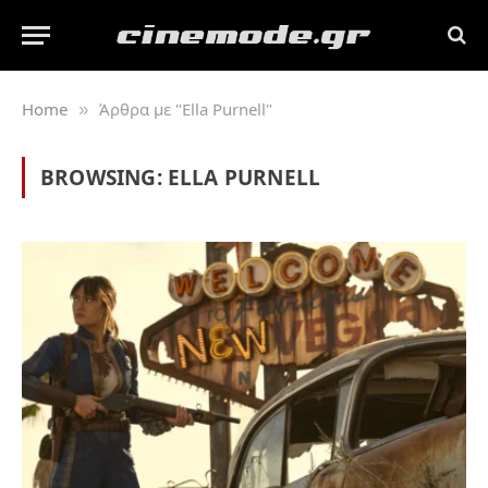
Home
Άρθρα με "Ella Purnell"
»
BROWSING:
ELLA PURNELL