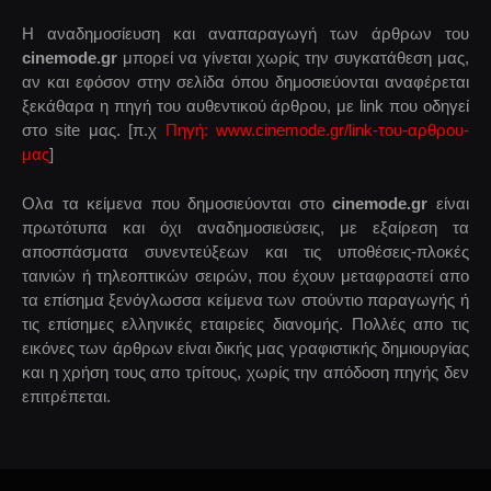
Η αναδημοσίευση και αναπαραγωγή των άρθρων του
cinemode.gr
μπορεί να γίνεται χωρίς την συγκατάθεση μας,
αν και εφόσον στην σελίδα όπου δημοσιεύονται αναφέρεται
ξεκάθαρα η πηγή του αυθεντικού άρθρου, με link που οδηγεί
στο site μας. [π.χ
Πηγή: www.cinemode.gr/link-του-αρθρου-
μας
]
Ολα τα κείμενα που δημοσιεύονται στο
cinemode.gr
είναι
πρωτότυπα και όχι αναδημοσιεύσεις, με εξαίρεση τα
αποσπάσματα συνεντεύξεων και τις υποθέσεις-πλοκές
ταινιών ή τηλεοπτικών σειρών, που έχουν μεταφραστεί απο
τα επίσημα ξενόγλωσσα κείμενα των στούντιο παραγωγής ή
τις επίσημες ελληνικές εταιρείες διανομής. Πολλές απο τις
εικόνες των άρθρων είναι δικής μας γραφιστικής δημιουργίας
και η χρήση τους απο τρίτους, χωρίς την απόδοση πηγής δεν
επιτρέπεται.