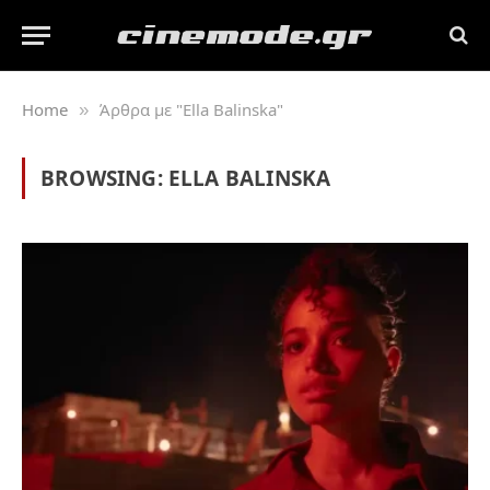
Home
Άρθρα με "Ella Balinska"
»
BROWSING:
ELLA BALINSKA