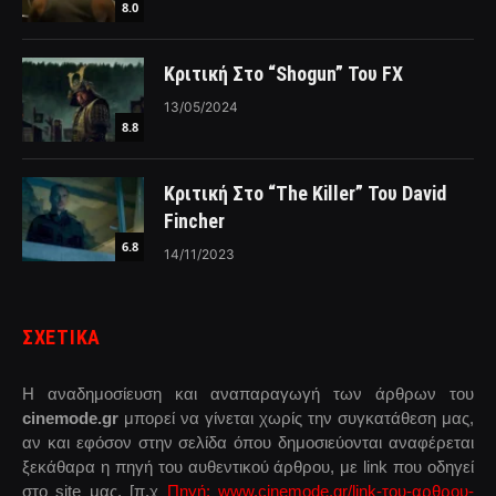
8.0
Κριτική Στο “Shogun” Του FX
13/05/2024
8.8
Κριτική Στο “The Killer” Του David
Fincher
6.8
14/11/2023
ΣΧΕΤΙΚΑ
Η αναδημοσίευση και αναπαραγωγή των άρθρων του
cinemode.gr
μπορεί να γίνεται χωρίς την συγκατάθεση μας,
αν και εφόσον στην σελίδα όπου δημοσιεύονται αναφέρεται
ξεκάθαρα η πηγή του αυθεντικού άρθρου, με link που οδηγεί
στο site μας. [π.χ
Πηγή: www.cinemode.gr/link-του-αρθρου-