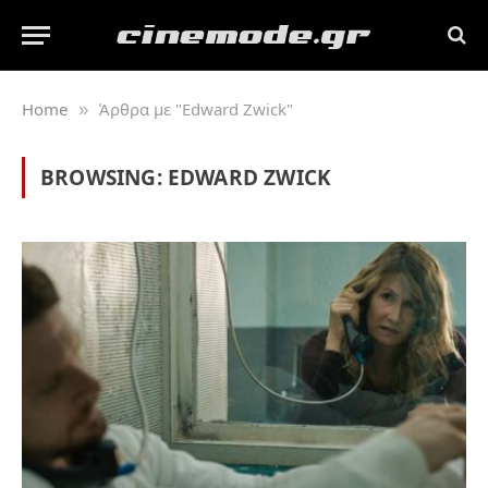
Home
Άρθρα με "Edward Zwick"
»
BROWSING:
EDWARD ZWICK