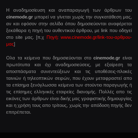
Η αναδημοσίευση και αναπαραγωγή των άρθρων του
cinemode.gr
μπορεί να γίνεται χωρίς την συγκατάθεση μας,
αν και εφόσον στην σελίδα όπου δημοσιεύονται αναφέρεται
ξεκάθαρα η πηγή του αυθεντικού άρθρου, με link που οδηγεί
στο site μας. [π.χ
Πηγή: www.cinemode.gr/link-του-αρθρου-
μας
]
Ολα τα κείμενα που δημοσιεύονται στο
cinemode.gr
είναι
πρωτότυπα και όχι αναδημοσιεύσεις, με εξαίρεση τα
αποσπάσματα συνεντεύξεων και τις υποθέσεις-πλοκές
ταινιών ή τηλεοπτικών σειρών, που έχουν μεταφραστεί απο
τα επίσημα ξενόγλωσσα κείμενα των στούντιο παραγωγής ή
τις επίσημες ελληνικές εταιρείες διανομής. Πολλές απο τις
εικόνες των άρθρων είναι δικής μας γραφιστικής δημιουργίας
και η χρήση τους απο τρίτους, χωρίς την απόδοση πηγής δεν
επιτρέπεται.