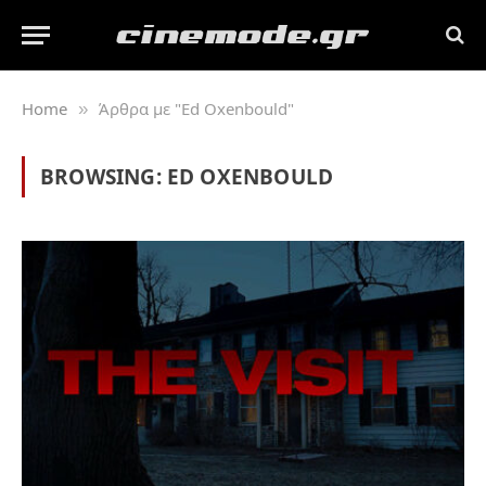
Home
Άρθρα με "Ed Oxenbould"
»
BROWSING:
ED OXENBOULD