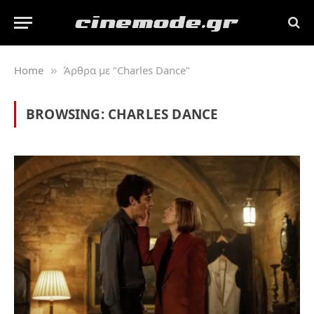
Home
Άρθρα με "Charles Dance"
»
BROWSING:
CHARLES DANCE