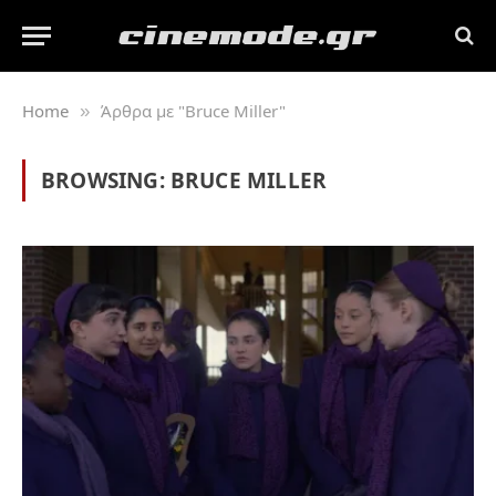
Home
Άρθρα με "Bruce Miller"
»
BROWSING:
BRUCE MILLER