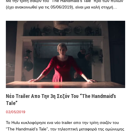
Με την τρίτη σαιζόν του “The Handmaid’s Tale” προ των πυλών
(έχει ανακοινωθεί για τις 05/06/2019), είναι μια καλή στιγμή…
Νέο Trailer Απο Την 3η Σεζόν Του “The Handmaid’s
Tale”
02/05/2019
Το Hulu κυκλοφόρησε ενα νέο trailer απο την τρίτη σαιζόν του
“The Handmaid’s Tale”, την τηλεοπτική μεταφορά της ομώνυμης