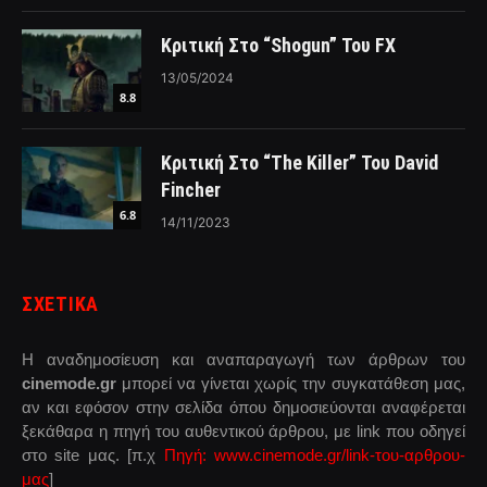
Κριτική Στο “Shogun” Του FX
13/05/2024
8.8
Κριτική Στο “The Killer” Του David
Fincher
6.8
14/11/2023
ΣΧΕΤΙΚΑ
Η αναδημοσίευση και αναπαραγωγή των άρθρων του
cinemode.gr
μπορεί να γίνεται χωρίς την συγκατάθεση μας,
αν και εφόσον στην σελίδα όπου δημοσιεύονται αναφέρεται
ξεκάθαρα η πηγή του αυθεντικού άρθρου, με link που οδηγεί
στο site μας. [π.χ
Πηγή: www.cinemode.gr/link-του-αρθρου-
μας
]