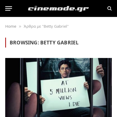
Home
Άρθρα με "Betty Gabriel"
»
BROWSING:
BETTY GABRIEL