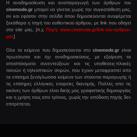
Η αναδημοσίευση και αναπαραγωγή των άρθρων του
cinemode.gr
μπορεί να γίνεται χωρίς την συγκατάθεση μας,
αν και εφόσον στην σελίδα όπου δημοσιεύονται αναφέρεται
ξεκάθαρα η πηγή του αυθεντικού άρθρου, με link που οδηγεί
στο site μας. [π.χ
Πηγή: www.cinemode.gr/link-του-αρθρου-
μας
]
Ολα τα κείμενα που δημοσιεύονται στο
cinemode.gr
είναι
πρωτότυπα και όχι αναδημοσιεύσεις, με εξαίρεση τα
αποσπάσματα συνεντεύξεων και τις υποθέσεις-πλοκές
ταινιών ή τηλεοπτικών σειρών, που έχουν μεταφραστεί απο
τα επίσημα ξενόγλωσσα κείμενα των στούντιο παραγωγής ή
τις επίσημες ελληνικές εταιρείες διανομής. Πολλές απο τις
εικόνες των άρθρων είναι δικής μας γραφιστικής δημιουργίας
και η χρήση τους απο τρίτους, χωρίς την απόδοση πηγής δεν
επιτρέπεται.