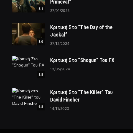
Primeval”
8.1
27/01/2025
Κριτική Στο “The Day of the
Jackal”
8.0
27/12/2024
Κριτική Στο “Shogun” Του FX
13/05/2024
8.8
Κριτική Στο “The Killer” Του
David Fincher
6.8
14/11/2023