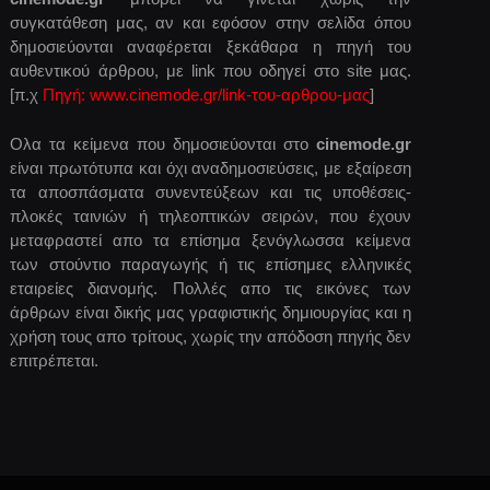
συγκατάθεση μας, αν και εφόσον στην σελίδα όπου
δημοσιεύονται αναφέρεται ξεκάθαρα η πηγή του
αυθεντικού άρθρου, με link που οδηγεί στο site μας.
[π.χ
Πηγή: www.cinemode.gr/link-του-αρθρου-μας
]
Ολα τα κείμενα που δημοσιεύονται στο
cinemode.gr
είναι πρωτότυπα και όχι αναδημοσιεύσεις, με εξαίρεση
τα αποσπάσματα συνεντεύξεων και τις υποθέσεις-
πλοκές ταινιών ή τηλεοπτικών σειρών, που έχουν
μεταφραστεί απο τα επίσημα ξενόγλωσσα κείμενα
των στούντιο παραγωγής ή τις επίσημες ελληνικές
εταιρείες διανομής. Πολλές απο τις εικόνες των
άρθρων είναι δικής μας γραφιστικής δημιουργίας και η
χρήση τους απο τρίτους, χωρίς την απόδοση πηγής δεν
επιτρέπεται.