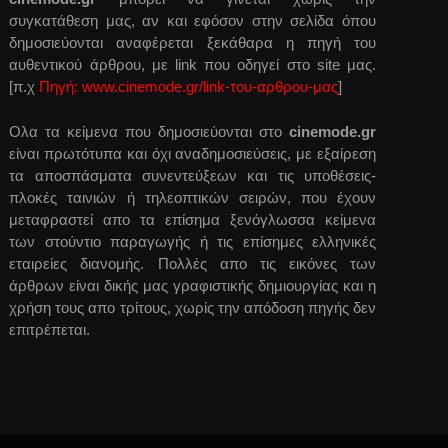
συγκατάθεση μας, αν και εφόσον στην σελίδα όπου
δημοσιεύονται αναφέρεται ξεκάθαρα η πηγή του
αυθεντικού άρθρου, με link που οδηγεί στο site μας.
[π.χ
Πηγή: www.cinemode.gr/link-του-αρθρου-μας
]
Ολα τα κείμενα που δημοσιεύονται στο
cinemode.gr
είναι πρωτότυπα και όχι αναδημοσιεύσεις, με εξαίρεση
τα αποσπάσματα συνεντεύξεων και τις υποθέσεις-
πλοκές ταινιών ή τηλεοπτικών σειρών, που έχουν
μεταφραστεί απο τα επίσημα ξενόγλωσσα κείμενα
των στούντιο παραγωγής ή τις επίσημες ελληνικές
εταιρείες διανομής. Πολλές απο τις εικόνες των
άρθρων είναι δικής μας γραφιστικής δημιουργίας και η
χρήση τους απο τρίτους, χωρίς την απόδοση πηγής δεν
επιτρέπεται.