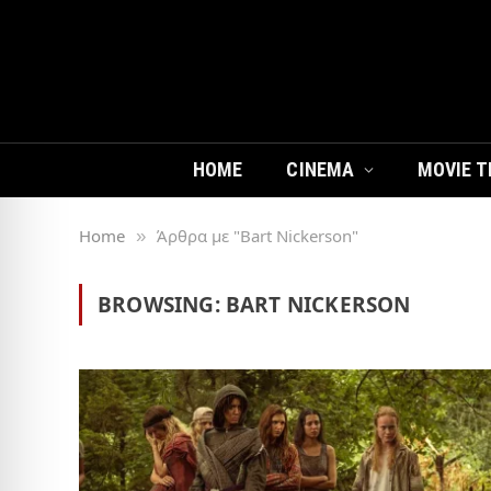
HOME
CINEMA
MOVIE T
Home
Άρθρα με "Bart Nickerson"
»
BROWSING:
BART NICKERSON