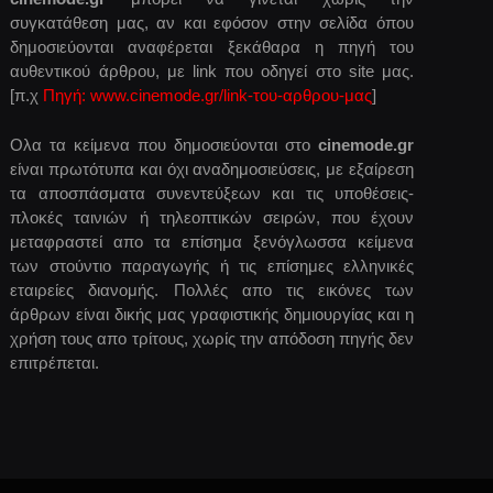
συγκατάθεση μας, αν και εφόσον στην σελίδα όπου
δημοσιεύονται αναφέρεται ξεκάθαρα η πηγή του
αυθεντικού άρθρου, με link που οδηγεί στο site μας.
[π.χ
Πηγή: www.cinemode.gr/link-του-αρθρου-μας
]
Ολα τα κείμενα που δημοσιεύονται στο
cinemode.gr
είναι πρωτότυπα και όχι αναδημοσιεύσεις, με εξαίρεση
τα αποσπάσματα συνεντεύξεων και τις υποθέσεις-
πλοκές ταινιών ή τηλεοπτικών σειρών, που έχουν
μεταφραστεί απο τα επίσημα ξενόγλωσσα κείμενα
των στούντιο παραγωγής ή τις επίσημες ελληνικές
εταιρείες διανομής. Πολλές απο τις εικόνες των
άρθρων είναι δικής μας γραφιστικής δημιουργίας και η
χρήση τους απο τρίτους, χωρίς την απόδοση πηγής δεν
επιτρέπεται.