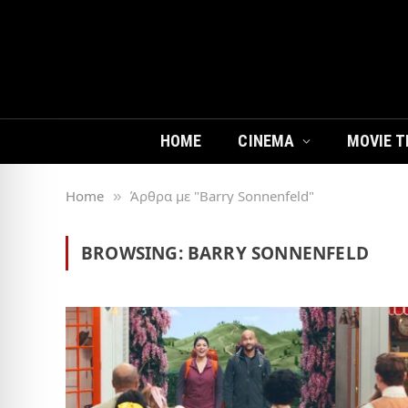
HOME
CINEMA
MOVIE T
Home
Άρθρα με "Barry Sonnenfeld"
»
BROWSING:
BARRY SONNENFELD