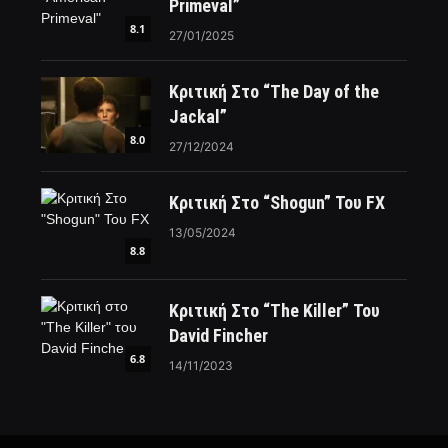
Primeval”
8.1
27/01/2025
Κριτική Στο “The Day of the
Jackal”
8.0
27/12/2024
Κριτική Στο “Shogun” Του FX
13/05/2024
8.8
Κριτική Στο “The Killer” Του
David Fincher
6.8
14/11/2023