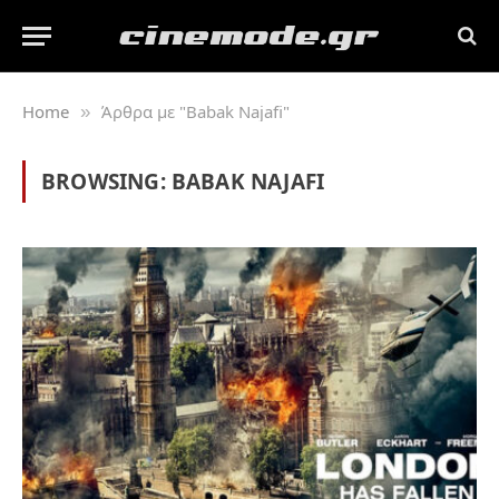
Home
Άρθρα με "Babak Najafi"
»
BROWSING:
BABAK NAJAFI