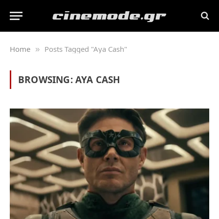
Home
Posts Tagged "Aya Cash"
»
BROWSING:
AYA CASH