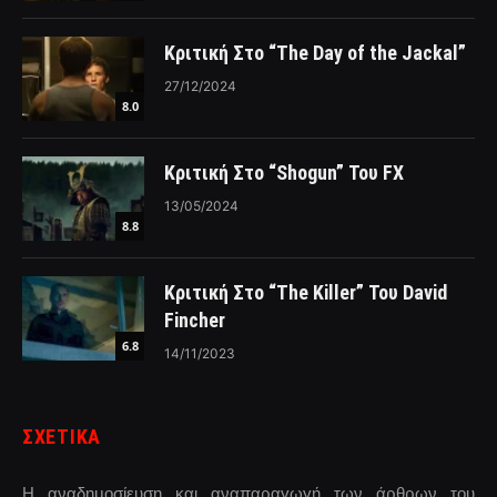
Κριτική Στο “The Day of the Jackal”
27/12/2024
8.0
Κριτική Στο “Shogun” Του FX
13/05/2024
8.8
Κριτική Στο “The Killer” Του David
Fincher
6.8
14/11/2023
ΣΧΕΤΙΚΑ
Η αναδημοσίευση και αναπαραγωγή των άρθρων του