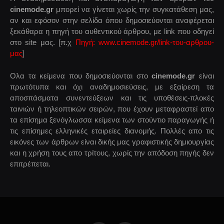
cinemode.gr
μπορεί να γίνεται χωρίς την συγκατάθεση μας,
αν και εφόσον στην σελίδα όπου δημοσιεύονται αναφέρεται
ξεκάθαρα η πηγή του αυθεντικού άρθρου, με link που οδηγεί
στο site μας. [π.χ
Πηγή: www.cinemode.gr/link-του-αρθρου-
μας
]
Ολα τα κείμενα που δημοσιεύονται στο
cinemode.gr
είναι
πρωτότυπα και όχι αναδημοσιεύσεις, με εξαίρεση τα
αποσπάσματα συνεντεύξεων και τις υποθέσεις-πλοκές
ταινιών ή τηλεοπτικών σειρών, που έχουν μεταφραστεί απο
τα επίσημα ξενόγλωσσα κείμενα των στούντιο παραγωγής ή
τις επίσημες ελληνικές εταιρείες διανομής. Πολλές απο τις
εικόνες των άρθρων είναι δικής μας γραφιστικής δημιουργίας
και η χρήση τους απο τρίτους, χωρίς την απόδοση πηγής δεν
επιτρέπεται.