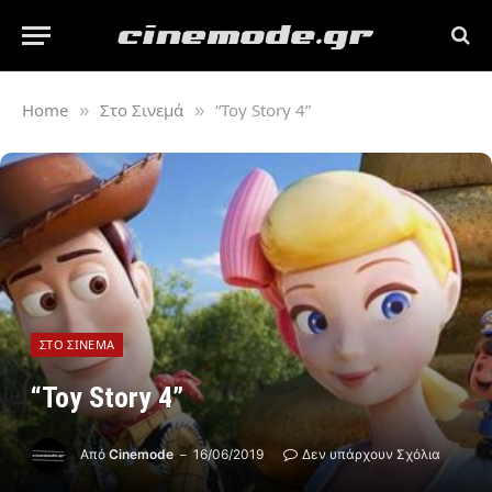
Home
Στο Σινεμά
“Toy Story 4”
»
»
ΣΤΟ ΣΙΝΕΜΆ
“Toy Story 4”
Από
Cinemode
16/06/2019
Δεν υπάρχουν Σχόλια