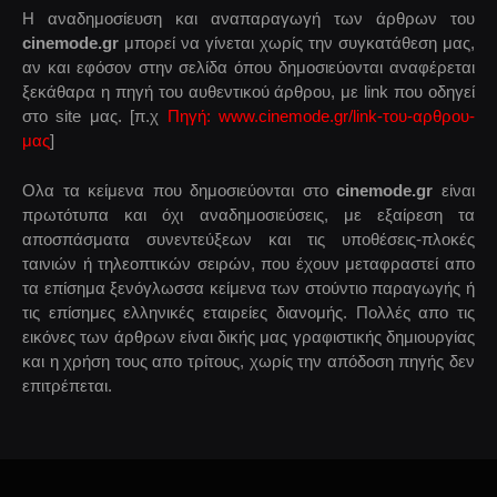
Η αναδημοσίευση και αναπαραγωγή των άρθρων του
cinemode.gr
μπορεί να γίνεται χωρίς την συγκατάθεση μας,
αν και εφόσον στην σελίδα όπου δημοσιεύονται αναφέρεται
ξεκάθαρα η πηγή του αυθεντικού άρθρου, με link που οδηγεί
στο site μας. [π.χ
Πηγή: www.cinemode.gr/link-του-αρθρου-
μας
]
Ολα τα κείμενα που δημοσιεύονται στο
cinemode.gr
είναι
πρωτότυπα και όχι αναδημοσιεύσεις, με εξαίρεση τα
αποσπάσματα συνεντεύξεων και τις υποθέσεις-πλοκές
ταινιών ή τηλεοπτικών σειρών, που έχουν μεταφραστεί απο
τα επίσημα ξενόγλωσσα κείμενα των στούντιο παραγωγής ή
τις επίσημες ελληνικές εταιρείες διανομής. Πολλές απο τις
εικόνες των άρθρων είναι δικής μας γραφιστικής δημιουργίας
και η χρήση τους απο τρίτους, χωρίς την απόδοση πηγής δεν
επιτρέπεται.