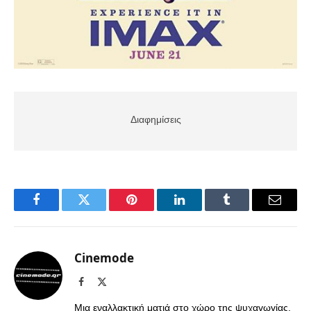
Διαφημίσεις
Facebook
Twitter
Pinterest
LinkedIn
Tumblr
Email
Cinemode
Facebook
X
(Twitter)
Μια εναλλακτική ματιά στο χώρο της ψυχαγωγίας,