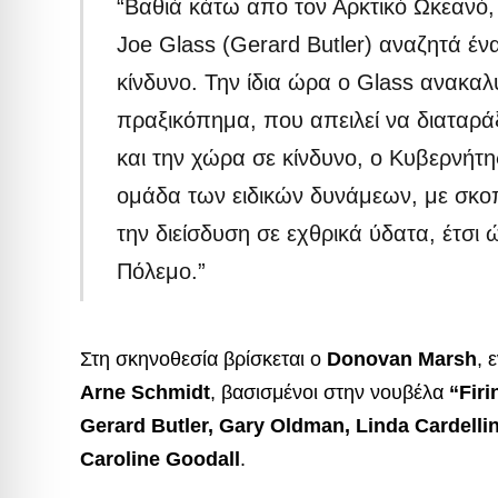
“Βαθιά κάτω απο τον Αρκτικό Ωκεανό
Joe Glass (Gerard Butler) αναζητά έν
κίνδυνο. Την ίδια ώρα ο Glass ανακαλ
πραξικόπημα, που απειλεί να διαταρά
και την χώρα σε κίνδυνο, ο Κυβερνήτη
ομάδα των ειδικών δυνάμεων, με σκο
την διείσδυση σε εχθρικά ύδατα, έτσι
Πόλεμο.”
Στη σκηνοθεσία βρίσκεται ο
Donovan Marsh
, 
Arne Schmidt
, βασισμένοι στην νουβέλα
“Firi
Gerard Butler, Gary Oldman, Linda Cardell
Caroline Goodall
.