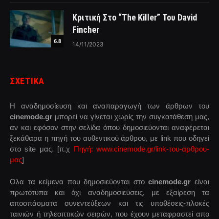
Κριτική Στο “The Killer” Του David
Fincher
6.8
14/11/2023
ΣΧΕΤΙΚΑ
Η αναδημοσίευση και αναπαραγωγή των άρθρων του
cinemode.gr
μπορεί να γίνεται χωρίς την συγκατάθεση μας,
αν και εφόσον στην σελίδα όπου δημοσιεύονται αναφέρεται
ξεκάθαρα η πηγή του αυθεντικού άρθρου, με link που οδηγεί
στο site μας. [π.χ
Πηγή: www.cinemode.gr/link-του-αρθρου-
μας
]
Ολα τα κείμενα που δημοσιεύονται στο
cinemode.gr
είναι
πρωτότυπα και όχι αναδημοσιεύσεις, με εξαίρεση τα
αποσπάσματα συνεντεύξεων και τις υποθέσεις-πλοκές
ταινιών ή τηλεοπτικών σειρών, που έχουν μεταφραστεί απο