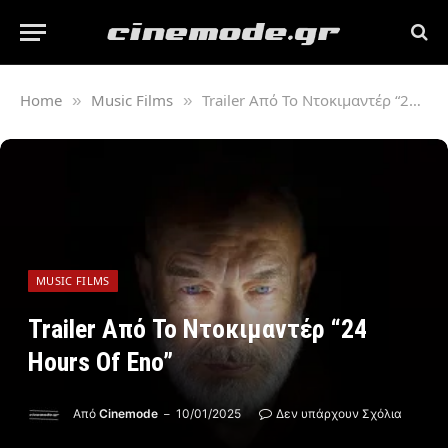
Home
Music Films
Trailer Από Το Ντοκιμαντέρ “24 Hours Of Eno”
»
»
MUSIC FILMS
Trailer Από Το Ντοκιμαντέρ “24
Hours Of Eno”
Από
Cinemode
10/01/2025
Δεν υπάρχουν Σχόλια