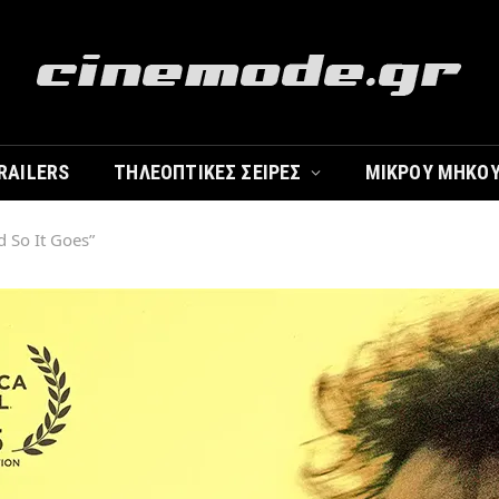
RAILERS
ΤΗΛΕΟΠΤΙΚΈΣ ΣΕΙΡΈΣ
ΜΙΚΡΟΎ ΜΉΚΟ
nd So It Goes”