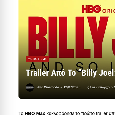
MUSIC FILMS
Trailer Από Το “Billy Joel
Από
Cinemode
12/07/2025
Δεν υπάρχουν 
Το
HBO Max
κυκλοφόρησε το πρώτο trailer απ