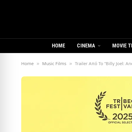
HOME
CINEMA
MOVIE T
Home
Music Films
Trailer Από Το “Billy Joel: A
»
»