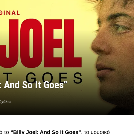
: And So It Goes”
Σχόλια
ό το
“Billy Joel: And So It Goes”
, το μουσικό