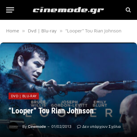
Home
Dvd | Blu-ray
“Looper” Του Rian Johnson
»
»
DVD | BLU-RAY
“Looper” Του Rian Johnson
By
Cinemode
01/02/2013
Δεν υπάρχουν Σχόλια