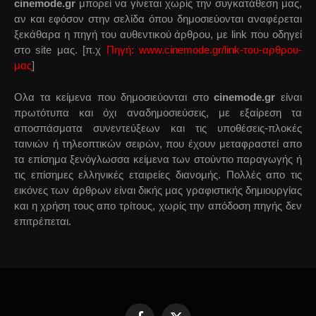
cinemode.gr
μπορεί να γίνεται χωρίς την συγκατάθεση μας,
αν και εφόσον στην σελίδα όπου δημοσιεύονται αναφέρεται
ξεκάθαρα η πηγή του αυθεντικού άρθρου, με link που οδηγεί
στο site μας. [π.χ
Πηγή: www.cinemode.gr/link-του-αρθρου-
μας
]
Ολα τα κείμενα που δημοσιεύονται στο
cinemode.gr
είναι
πρωτότυπα και όχι αναδημοσιεύσεις, με εξαίρεση τα
αποσπάσματα συνεντεύξεων και τις υποθέσεις-πλοκές
ταινιών ή τηλεοπτικών σειρών, που έχουν μεταφραστεί απο
τα επίσημα ξενόγλωσσα κείμενα των στούντιο παραγωγής ή
τις επίσημες ελληνικές εταιρείες διανομής. Πολλές απο τις
εικόνες των άρθρων είναι δικής μας γραφιστικής δημιουργίας
και η χρήση τους απο τρίτους, χωρίς την απόδοση πηγής δεν
επιτρέπεται.