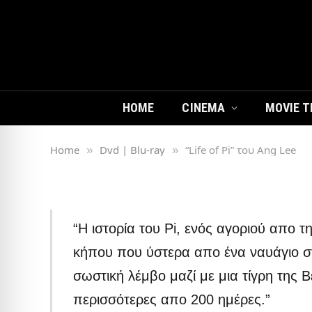
DVD | BLU-RAY
“Life of Pi” του Ang Lee
HOME
CINEMA
MOVIE T
Home
Dvd | Blu-ray
“Life of Pi” του Ang Lee
»
»
Από
Cinemode
24/03/2013
Δεν υπάρχουν 
“Η ιστορία του Pi, ενός αγοριού απο τη
κήπου που ύστερα απο ένα ναυάγιο στ
σωστική λέμβο μαζί με μια τίγρη της Β
περισσότερες απο 200 ημέρες.”