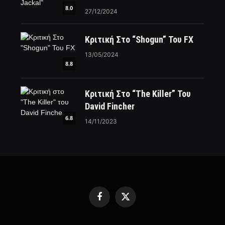
8.0
27/12/2024
Κριτική Στο “Shogun” Του FX
13/05/2024
8.8
Κριτική Στο “The Killer” Του
David Fincher
6.8
14/11/2023
Facebook
X
(Twitter)