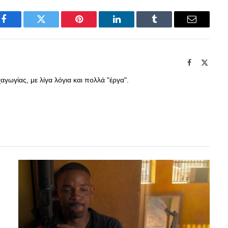
Facebook
Twitter
Pinterest
LinkedIn
Tumblr
Email
Facebook
X
(Twitte
γωγίας, με λίγα λόγια και πολλά "έργα".