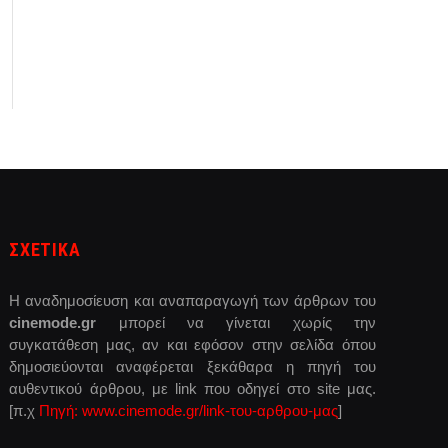
ΣΧΕΤΙΚΑ
Η αναδημοσίευση και αναπαραγωγή των άρθρων του
cinemode.gr
μπορεί να γίνεται χωρίς την
συγκατάθεση μας, αν και εφόσον στην σελίδα όπου
δημοσιεύονται αναφέρεται ξεκάθαρα η πηγή του
αυθεντικού άρθρου, με link που οδηγεί στο site μας.
[π.χ
Πηγή: www.cinemode.gr/link-του-αρθρου-μας
]