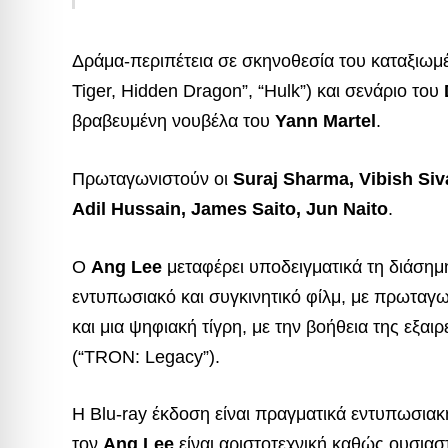
Δράμα-περιπέτεια σε σκηνοθεσία του καταξιω
Tiger, Hidden Dragon”, “Hulk”) και σενάριο του
βραβευμένη νουβέλα του
Yann Martel
.
Πρωταγωνιστούν οι
Suraj Sharma, Vibish Siv
Adil Hussain, James Saito, Jun Naito
.
Ο
Ang Lee
μεταφέρει υποδειγματικά τη διάσημ
εντυπωσιακό και συγκινητικό φίλμ, με πρωταγ
και μια ψηφιακή τίγρη, με την βοήθεια της εξα
(“TRON: Legacy”).
Η Blu-ray έκδοση είναι πραγματικά εντυπωσιακή
τον
Ang Lee
είναι αριστοτεχνική καθώς ουσιαστ