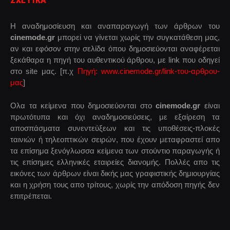
Η αναδημοσίευση και αναπαραγωγή των άρθρων του
cinemode.gr
μπορεί να γίνεται χωρίς την συγκατάθεση μας,
αν και εφόσον στην σελίδα όπου δημοσιεύονται αναφέρεται
ξεκάθαρα η πηγή του αυθεντικού άρθρου, με link που οδηγεί
στο site μας. [π.χ
Πηγή: www.cinemode.gr/link-του-αρθρου-
μας
]
Ολα τα κείμενα που δημοσιεύονται στο
cinemode.gr
είναι
πρωτότυπα και όχι αναδημοσιεύσεις, με εξαίρεση τα
αποσπάσματα συνεντεύξεων και τις υποθέσεις-πλοκές
ταινιών ή τηλεοπτικών σειρών, που έχουν μεταφραστεί απο
τα επίσημα ξενόγλωσσα κείμενα των στούντιο παραγωγής ή
τις επίσημες ελληνικές εταιρείες διανομής. Πολλές απο τις
εικόνες των άρθρων είναι δικής μας γραφιστικής δημιουργίας
και η χρήση τους απο τρίτους, χωρίς την απόδοση πηγής δεν
επιτρέπεται.