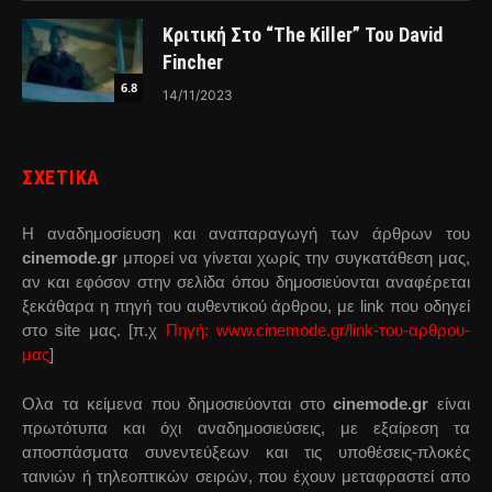
Κριτική Στο “The Killer” Του David
Fincher
6.8
14/11/2023
ΣΧΕΤΙΚΑ
Η αναδημοσίευση και αναπαραγωγή των άρθρων του
cinemode.gr
μπορεί να γίνεται χωρίς την συγκατάθεση μας,
αν και εφόσον στην σελίδα όπου δημοσιεύονται αναφέρεται
ξεκάθαρα η πηγή του αυθεντικού άρθρου, με link που οδηγεί
στο site μας. [π.χ
Πηγή: www.cinemode.gr/link-του-αρθρου-
μας
]
Ολα τα κείμενα που δημοσιεύονται στο
cinemode.gr
είναι
πρωτότυπα και όχι αναδημοσιεύσεις, με εξαίρεση τα
αποσπάσματα συνεντεύξεων και τις υποθέσεις-πλοκές
ταινιών ή τηλεοπτικών σειρών, που έχουν μεταφραστεί απο