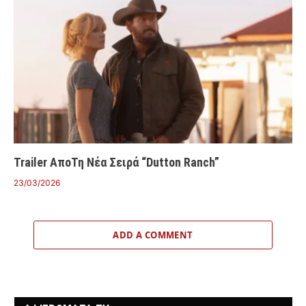
Trailer ΑποΤη Νέα Σειρά “Dutton Ranch”
23/03/2026
ADD A COMMENT