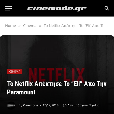
Home
Cinema
Το Netflix Απέκτησε Το “Eli” Απο Την Paramount
»
»
CINEMA
Το Netflix Απέκτησε Το “Eli” Απο Την
Paramount
By
Cinemode
17/12/2018
Δεν υπάρχουν Σχόλια