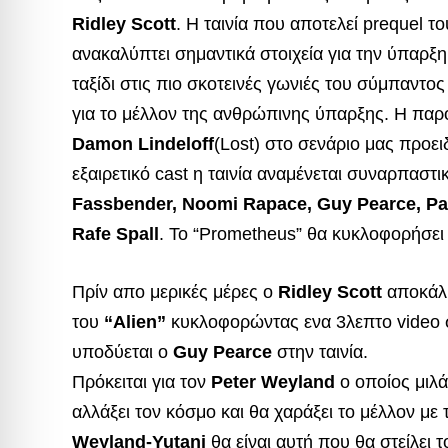
Ridley Scott
. H ταινία που αποτελεί prequel τ
ανακαλύπτει
σημαντικά στοιχεία για την ύπαρξ
ταξίδι στις πιο σκοτεινές γωνιές του σύμπαντ
για το μέλλον της ανθρώπινης ύπαρξης. Η παρ
Damon Lindeloff
(Lost) στο σενάριο μας προει
εξαιρετικό cast η ταινία αναμένεται συναρπαστ
Fassbender, Noomi Rapace, Guy Pearce, Patr
Rafe Spall
. Το “Prometheus” θα κυκλοφορήσει
Πρίν απο μερικές μέρες ο
Ridley Scott
αποκάλυ
του
“Alien”
κυκλοφορώντας ενα 3λεπτο video 
υποδύεται ο
Guy Pearce
στην ταινία.
Πρόκειται για τον
Peter Weyland
ο οποίος μιλά
αλλάξει τον κόσμο και θα χαράξει το μέλλον με 
Weyland-Yutani
θα είναι αυτή που θα στείλει