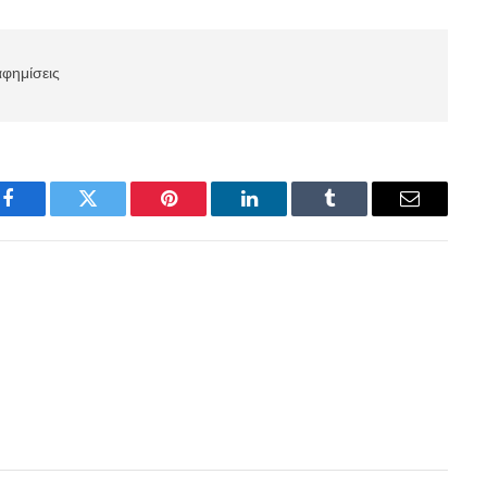
αφημίσεις
Facebook
Twitter
Pinterest
LinkedIn
Tumblr
Email