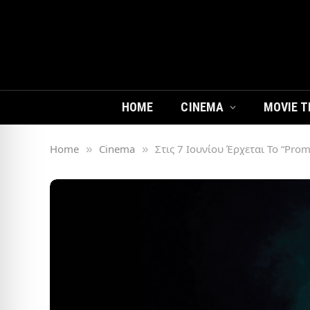
HOME
CINEMA
MOVIE T
Home
Cinema
Στις 7 Ιουνίου Έρχεται Το “Pro
»
»