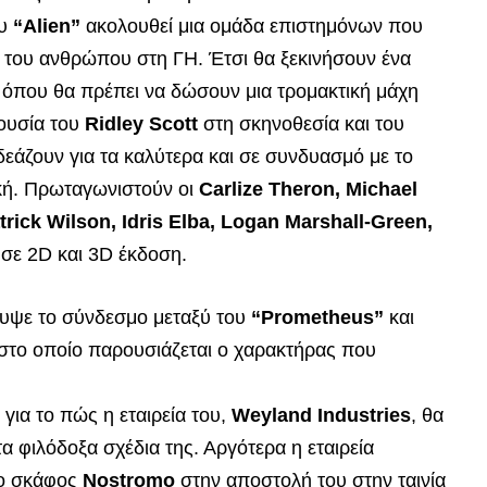
ου
“Alien”
ακολουθεί μια ομάδα επιστημόνων που
η του ανθρώπου στη ΓΗ. Έτσι θα ξεκινήσουν ένα
ος όπου θα πρέπει να δώσουν μια τρομακτική μάχη
ουσία του
Ridley Scott
στη σκηνοθεσία και του
δεάζουν για τα καλύτερα και σε συνδυασμό με το
ική. Πρωταγωνιστούν οι
Carlize Theron, Michael
ick Wilson, Idris Elba, Logan Marshall-Green,
 σε 2D και 3D έκδοση.
ψε το σύνδεσμο μεταξύ του
“Prometheus”
και
στο οποίο παρουσιάζεται ο χαρακτήρας που
 για το πώς η εταιρεία του,
Weyland Industries
, θα
τα φιλόδοξα σχέδια της. Αργότερα η εταιρεία
 το σκάφος
Nostromo
στην αποστολή του στην ταινία