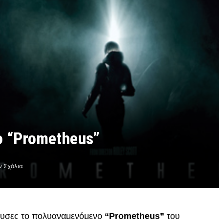
Το “Prometheus”
ν Σχόλια
ίθουσες το πολυαναμενόμενο
“Prometheus”
του