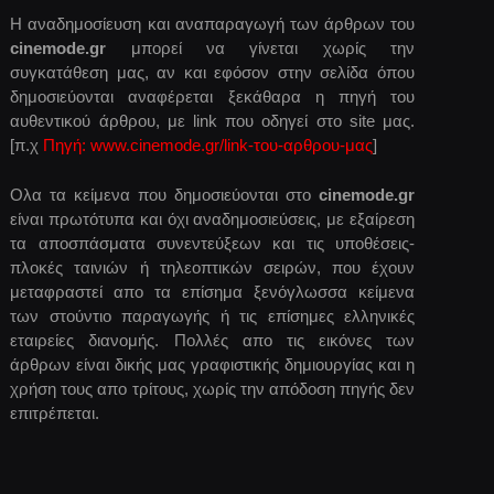
Η αναδημοσίευση και αναπαραγωγή των άρθρων του
cinemode.gr
μπορεί να γίνεται χωρίς την
συγκατάθεση μας, αν και εφόσον στην σελίδα όπου
δημοσιεύονται αναφέρεται ξεκάθαρα η πηγή του
αυθεντικού άρθρου, με link που οδηγεί στο site μας.
[π.χ
Πηγή: www.cinemode.gr/link-του-αρθρου-μας
]
Ολα τα κείμενα που δημοσιεύονται στο
cinemode.gr
είναι πρωτότυπα και όχι αναδημοσιεύσεις, με εξαίρεση
τα αποσπάσματα συνεντεύξεων και τις υποθέσεις-
πλοκές ταινιών ή τηλεοπτικών σειρών, που έχουν
μεταφραστεί απο τα επίσημα ξενόγλωσσα κείμενα
των στούντιο παραγωγής ή τις επίσημες ελληνικές
εταιρείες διανομής. Πολλές απο τις εικόνες των
άρθρων είναι δικής μας γραφιστικής δημιουργίας και η
χρήση τους απο τρίτους, χωρίς την απόδοση πηγής δεν
επιτρέπεται.