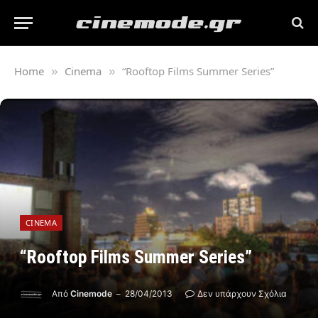
Home
Cinema
“Rooftop Films Summer Series”
»
»
CINEMA
“Rooftop Films Summer Series”
Από
Cinemode
28/04/2013
Δεν υπάρχουν Σχόλια