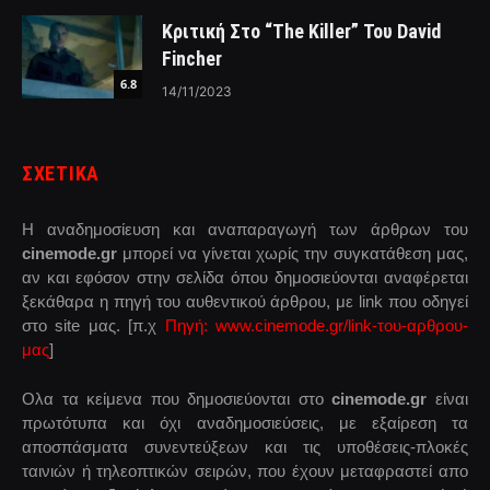
Κριτική Στο “The Killer” Του David
Fincher
6.8
14/11/2023
ΣΧΕΤΙΚΑ
Η αναδημοσίευση και αναπαραγωγή των άρθρων του
cinemode.gr
μπορεί να γίνεται χωρίς την συγκατάθεση μας,
αν και εφόσον στην σελίδα όπου δημοσιεύονται αναφέρεται
ξεκάθαρα η πηγή του αυθεντικού άρθρου, με link που οδηγεί
στο site μας. [π.χ
Πηγή: www.cinemode.gr/link-του-αρθρου-
μας
]
Ολα τα κείμενα που δημοσιεύονται στο
cinemode.gr
είναι
πρωτότυπα και όχι αναδημοσιεύσεις, με εξαίρεση τα
αποσπάσματα συνεντεύξεων και τις υποθέσεις-πλοκές
ταινιών ή τηλεοπτικών σειρών, που έχουν μεταφραστεί απο