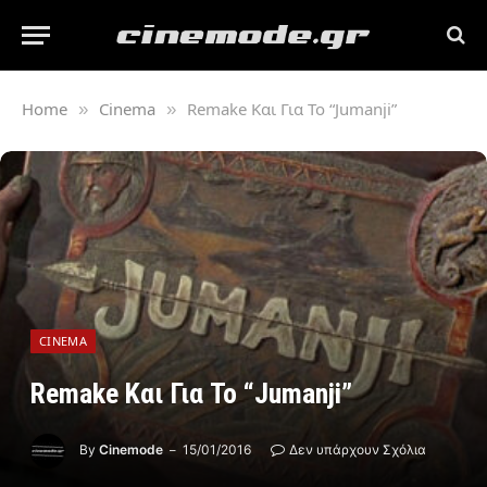
Home
Cinema
Remake Και Για Το “Jumanji”
»
»
CINEMA
Remake Και Για Το “Jumanji”
By
Cinemode
15/01/2016
Δεν υπάρχουν Σχόλια