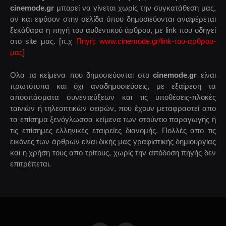
cinemode.gr
μπορεί να γίνεται χωρίς την συγκατάθεση μας,
αν και εφόσον στην σελίδα όπου δημοσιεύονται αναφέρεται
ξεκάθαρα η πηγή του αυθεντικού άρθρου, με link που οδηγεί
στο site μας. [π.χ
Πηγή: www.cinemode.gr/link-του-αρθρου-
μας
]
Ολα τα κείμενα που δημοσιεύονται στο
cinemode.gr
είναι
πρωτότυπα και όχι αναδημοσιεύσεις, με εξαίρεση τα
αποσπάσματα συνεντεύξεων και τις υποθέσεις-πλοκές
ταινιών ή τηλεοπτικών σειρών, που έχουν μεταφραστεί απο
τα επίσημα ξενόγλωσσα κείμενα των στούντιο παραγωγής ή
τις επίσημες ελληνικές εταιρείες διανομής. Πολλές απο τις
εικόνες των άρθρων είναι δικής μας γραφιστικής δημιουργίας
και η χρήση τους απο τρίτους, χωρίς την απόδοση πηγής δεν
επιτρέπεται.